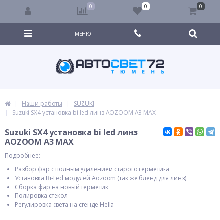
0
0
0
МЕНЮ
Наши работы
SUZUKI
Suzuki SX4 установка bi led линз AOZOOM A3 MAX
Suzuki SX4 установка bi led линз
AOZOOM A3 MAX
Подробнее:
Разбор фар с полным удалением старого герметика
Установка Bi-Led модулей Aozoom (так же бленд для линз)
Сборка фар на новый герметик
Полировка стекол
Регулировка света на стенде Hella