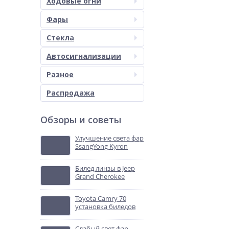
Ходовые огни
Фары
Стекла
Автосигнализации
Разное
Распродажа
Обзоры и советы
Улучшение света фар
SsangYong Kyron
Билед линзы в Jeep
Grand Cherokee
Toyota Camry 70
установка биледов
Слабый свет фар