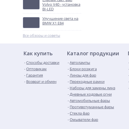
Volvo V40 - установка
BI-LED
Улучшение света на
BMW X1 E84
Все обзоры и советы
Как купить
Каталог продукции
Способы доставки
Автолампы
Оптовикам
Блоки розжига
Гарантия
Линзы для фар
Возврат и обмен
Переходные рамки
Наборы для замены линз
Дневные ходовые огни
Автомобильные фары
Противотуманные фары
Стекла фар
Омыватели фар