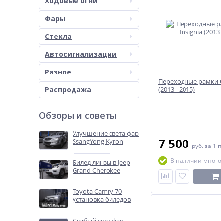
Ходовые огни
Фары
Стекла
Автосигнализации
Разное
Переходные рамки O
Распродажа
(2013 - 2015)
Обзоры и советы
Улучшение света фар
7 500
SsangYong Kyron
руб.
за 1 
В наличии много
Билед линзы в Jeep
Grand Cherokee
Toyota Camry 70
установка биледов
Слабый свет фар