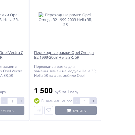
pel Vectra C
Переходные рамки Opel Omega
5R
B2 1999-2003 Hella 3R, 5R
ля замены
Переходная рамка для
 Opel Vectra
замены линзы на модули Hella 3R,
LA 3R,5R
Hella 5R на автомобиле Opel
Omega B2 1999 - 2003 г.в.
1 500
пару
руб.
за 1 пару
-
+
-
+
В наличии много
КУПИТЬ
КУПИТЬ