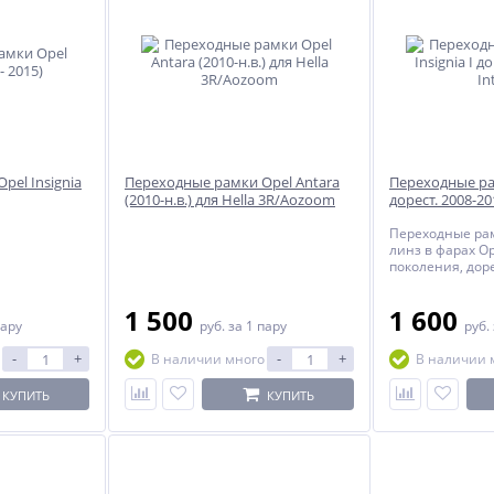
pel Insignia
Переходные рамки Opel Antara
Переходные рам
(2010-н.в.) для Hella 3R/Aozoom
дорест. 2008-201
Переходные ра
линз в фарах Ope
поколения, дор
1 500
1 600
пару
руб.
за 1 пару
руб.
-
+
-
+
В наличии много
В наличии 
КУПИТЬ
КУПИТЬ