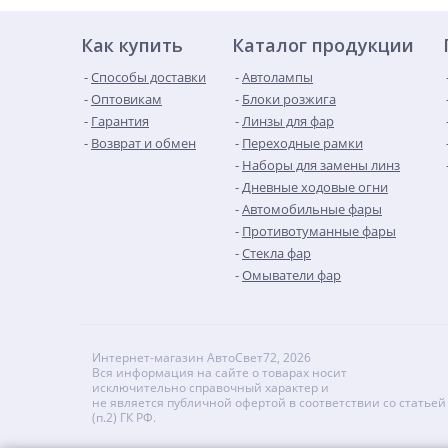
Как купить
Каталог продукции
Способы доставки
Автолампы
Оптовикам
Блоки розжига
Гарантия
Линзы для фар
Возврат и обмен
Переходные рамки
Наборы для замены линз
Дневные ходовые огни
Автомобильные фары
Противотуманные фары
Стекла фар
Омыватели фар
Интернет-магазин АвтоСвет72, 2026
Вся информация на сайте о товарах носит
исключительно справочный характер и
не является публичной офертой в соответствии со статьей
(п.2) ГК РФ.