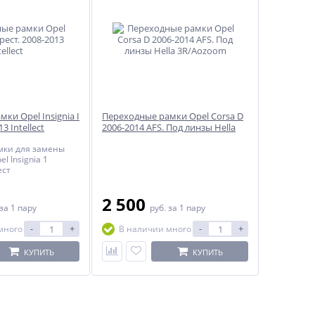
ки Opel Insignia I
Переходные рамки Opel Corsa D
3 Intellect
2006-2014 AFS. Под линзы Hella
3R/Aozoom
мки для замены
l Insignia 1
ест
2 500
за 1 пару
руб.
за 1 пару
-
+
-
+
много
В наличии много
КУПИТЬ
КУПИТЬ