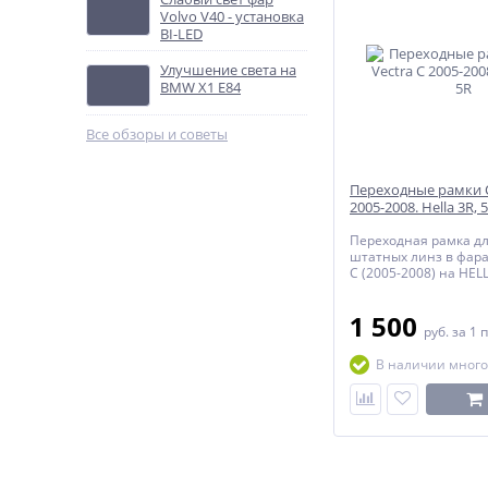
Volvo V40 - установка
BI-LED
Улучшение света на
BMW X1 E84
Все обзоры и советы
Переходные рамки O
2005-2008. Hella 3R, 
Переходная рамка д
штатных линз в фарах
C (2005-2008) на HEL
1 500
руб.
за 1 
В наличии много