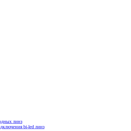
одных линз
дключения bi-led линз