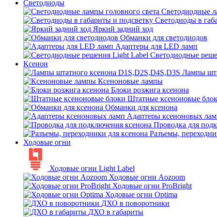
Светодиоды
Светодиодные л
Светодиоды в габ
Яркий задний ход
Обманки для светодиодов
Адаптеры для LED ламп
Светодиодные решен
Ксенон
Лампы шт
Ксеноновые лампы
Блоки розжига ксенона
Штатные ксеноновые бло
Обманки для ксенона
Адаптеры ксеноновых лам
Проводка для под
Разъемы, переходни
Ходовые огни
Ходовые огни Light Label
Ходовые огни Aozoom
Ходовые огни ProBright
Ходовые огни Optima
ДХО в поворотники
ДХО в габариты