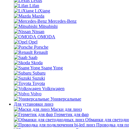
Lexus
Lifan
LiXiang
Mazda
Mercedes-Benz
Mitsubishi
Nissan
OMODA
Opel
Porsche
Renault
Saab
Skoda
Ssang Yong
Subaru
Suzuki
Toyota
Volkswagen
Volvo
Универсальные
Для установки линз
Маски для линз
Герметик для фар
Обманки для светоди
Проводка для по