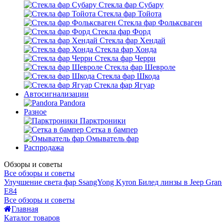
Стекла фар Субару
Стекла фар Тойота
Стекла фар Фольксваген
Стекла фар Форд
Стекла фар Хендай
Стекла фар Хонда
Стекла фар Черри
Стекла фар Шевроле
Стекла фар Шкода
Стекла фар Ягуар
Автосигнализации
Pandora
Разное
Парктроники
Сетка в бампер
Омыватель фар
Распродажа
Обзоры и советы
Все обзоры и советы
Улучшение света фар SsangYong Kyron
Билед линзы в Jeep Gran
E84
Все обзоры и советы
Главная
Каталог товаров