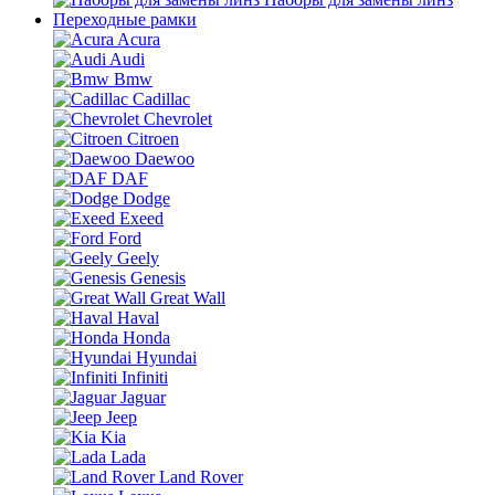
Переходные рамки
Acura
Audi
Bmw
Cadillac
Chevrolet
Citroen
Daewoo
DAF
Dodge
Exeed
Ford
Geely
Genesis
Great Wall
Haval
Honda
Hyundai
Infiniti
Jaguar
Jeep
Kia
Lada
Land Rover