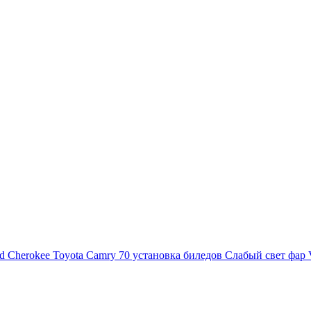
d Cherokee
Toyota Camry 70 установка биледов
Слабый свет фар 