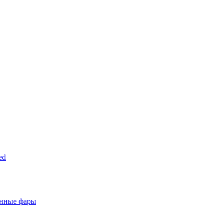
ed
анные фары