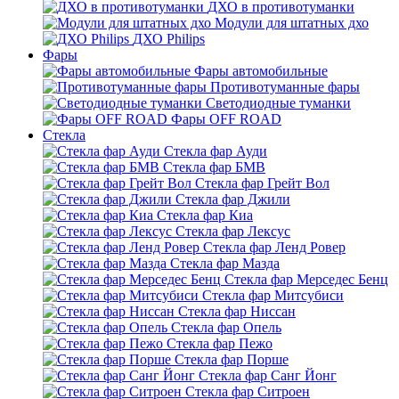
ДХО в противотуманки
Модули для штатных дхо
ДХО Philips
Фары
Фары автомобильные
Противотуманные фары
Светодиодные туманки
Фары OFF ROAD
Стекла
Стекла фар Ауди
Стекла фар БМВ
Стекла фар Грейт Вол
Стекла фар Джили
Стекла фар Киа
Стекла фар Лексус
Стекла фар Ленд Ровер
Стекла фар Мазда
Стекла фар Мерседес Бенц
Стекла фар Митсубиси
Стекла фар Ниссан
Стекла фар Опель
Стекла фар Пежо
Стекла фар Порше
Стекла фар Санг Йонг
Стекла фар Ситроен