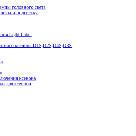
ампы головного света
ариты и подсветку
ия Light Label
атного ксенона D1S,D2S,D4S,D3S
ки
п
ключения ксенона
ки для ксенона