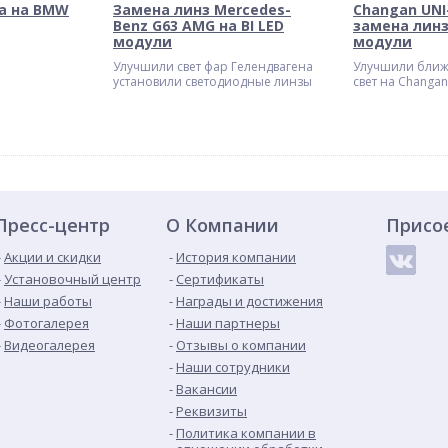
а на BMW
Замена линз Mercedes-
Changan UNI-
Benz G63 AMG на BI LED
замена линз
модули
модули
Улучшили свет фар Гелендвагена
Улучшили ближ
установили светодиодные линзы
свет на Changan
Пресс-центр
О Компании
Присо
Акции и скидки
История компании
Установочный центр
Сертификаты
Наши работы
Награды и достижения
Фотогалерея
Наши партнеры
Видеогалерея
Отзывы о компании
Наши сотрудники
Вакансии
Реквизиты
Политика компании в