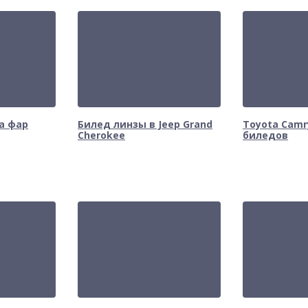
а фар
Билед линзы в Jeep Grand
Toyota Camr
Cherokee
биледов