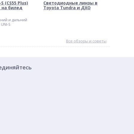
S (CS55 Plus)
Светодиодные линзы в
 на билед
Toyota Tundra и ДХО
ний и дальний
 UNI-S
Все обзоры и советы
единяйтесь