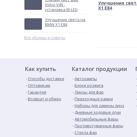
Улучшение свет
Volvo V40 -
X1 E84
установка BI-LED
Улучшение света на
BMW X1 E84
Все обзоры и советы
Как купить
Каталог продукции
Способы доставки
Автолампы
Оптовикам
Блоки розжига
Гарантия
Линзы для фар
Возврат и обмен
Переходные рамки
Наборы для замены линз
Дневные ходовые огни
Автомобильные фары
Противотуманные фары
Стекла фар