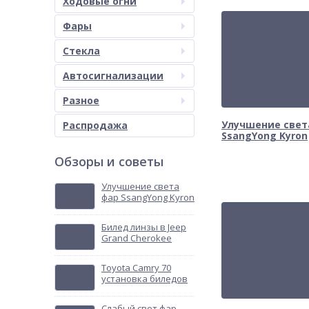
Ходовые огни
Фары
Стекла
Автосигнализации
Разное
Улучшение свет
Распродажа
SsangYong Kyron
Обзоры и советы
Улучшение света
фар SsangYong Kyron
Билед линзы в Jeep
Grand Cherokee
Toyota Camry 70
установка биледов
Слабый свет фар