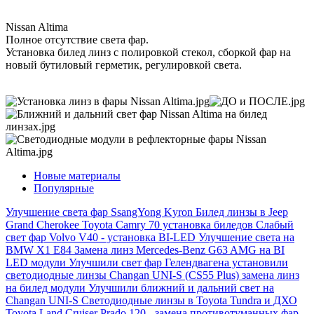
Nissan Altima
Полное отсутствие света фар.
Установка билед линз с полировкой стекол, сборкой фар на
новый бутиловый герметик, регулировкой света.
Новые материалы
Популярные
Улучшение света фар SsangYong Kyron
Билед линзы в Jeep
Grand Cherokee
Toyota Camry 70 установка биледов
Слабый
свет фар Volvo V40 - установка BI-LED
Улучшение света на
BMW X1 E84
Замена линз Mercedes-Benz G63 AMG на BI
LED модули
Улучшили свет фар Гелендвагена установили
светодиодные линзы
Changan UNI-S (CS55 Plus) замена линз
на билед модули
Улучшили ближний и дальний свет на
Changan UNI-S
Светодиодные линзы в Toyota Tundra и ДХО
Toyota Land Cruiser Prado 120 - замена противотуманных фар