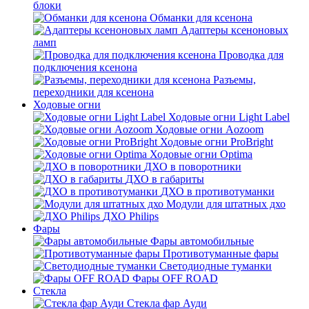
блоки
Обманки для ксенона
Адаптеры ксеноновых
ламп
Проводка для
подключения ксенона
Разъемы,
переходники для ксенона
Ходовые огни
Ходовые огни Light Label
Ходовые огни Aozoom
Ходовые огни ProBright
Ходовые огни Optima
ДХО в поворотники
ДХО в габариты
ДХО в противотуманки
Модули для штатных дхо
ДХО Philips
Фары
Фары автомобильные
Противотуманные фары
Светодиодные туманки
Фары OFF ROAD
Стекла
Стекла фар Ауди