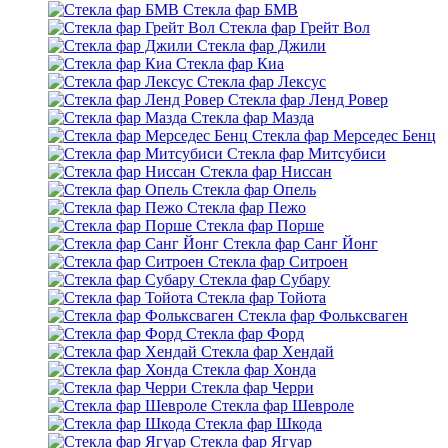
Стекла фар БМВ
Стекла фар Грейт Вол
Стекла фар Джили
Стекла фар Киа
Стекла фар Лексус
Стекла фар Ленд Ровер
Стекла фар Мазда
Стекла фар Мерседес Бенц
Стекла фар Митсубиси
Стекла фар Ниссан
Стекла фар Опель
Стекла фар Пежо
Стекла фар Порше
Стекла фар Санг Йонг
Стекла фар Ситроен
Стекла фар Субару
Стекла фар Тойота
Стекла фар Фольксваген
Стекла фар Форд
Стекла фар Хендай
Стекла фар Хонда
Стекла фар Черри
Стекла фар Шевроле
Стекла фар Шкода
Стекла фар Ягуар