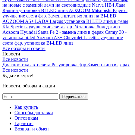
на новые с заменой ламп на светодиодные Narva HB4
Лада
Калина установка BI LED линз AOZOOM
Mitsubishi Pajero -
улучшение света фар. Замена штатных линз на BI-LED
AOZOOM A5+
LADA Largus установка BI LED линз в фары
Kia Spectra - улучшение света фар. Установка билед линз
Aozoom
Hyundai Santa Fe 2 - замена линз в фарах
Camry 30 -
установка bi-led Aozoom A3+
Chevrolet Lacetti - улучшение
света фар, установка BI-LED линз
Все обзоры и советы
Новости
Все новости
Диагностика автосвета
Регулировка фар
Замена линз в фарах
Все новости
Будьте в курсе!
Новости, обзоры и акции
Подписаться
Как купить
Способы доставки
Оптовикам
Гарантия
Возврат и обмен