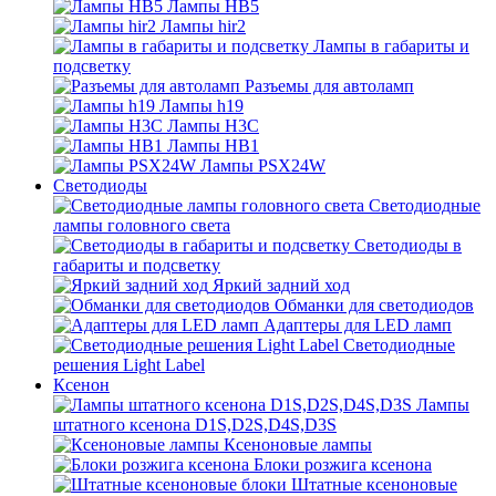
Лампы HB5
Лампы hir2
Лампы в габариты и
подсветку
Разъемы для автоламп
Лампы h19
Лампы H3C
Лампы HB1
Лампы PSX24W
Светодиоды
Светодиодные
лампы головного света
Светодиоды в
габариты и подсветку
Яркий задний ход
Обманки для светодиодов
Адаптеры для LED ламп
Светодиодные
решения Light Label
Ксенон
Лампы
штатного ксенона D1S,D2S,D4S,D3S
Ксеноновые лампы
Блоки розжига ксенона
Штатные ксеноновые