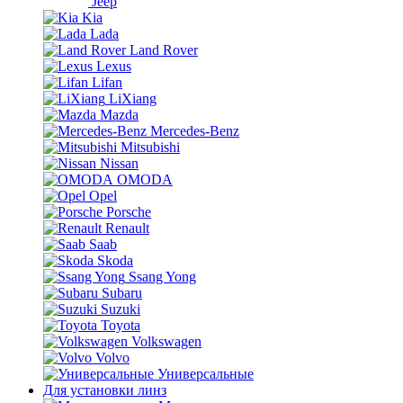
Jeep
Kia
Lada
Land Rover
Lexus
Lifan
LiXiang
Mazda
Mercedes-Benz
Mitsubishi
Nissan
OMODA
Opel
Porsche
Renault
Saab
Skoda
Ssang Yong
Subaru
Suzuki
Toyota
Volkswagen
Volvo
Универсальные
Для установки линз