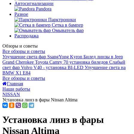
Автосигнализации
Pandora
Разное
Парктроники
Сетка в бампер
Омыватель фар
Распродажа
Обзоры и советы
Все обзоры и советы
Улучшение света фар SsangYong Kyron
Билед линзы в Jeep
Grand Cherokee
Toyota Camry 70 установка биледов
Слабый
свет фар Volvo V40 - установка BI-LED
Улучшение света на
BMW X1 E84
Все обзоры и советы
Главная
Наши работы
NISSAN
Установка линз в фары Nissan Altima
Установка линз в фары
Nissan Altima