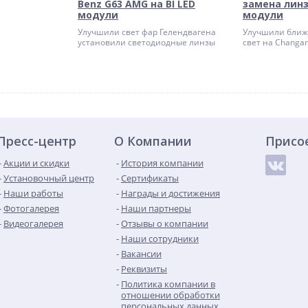
Benz G63 AMG на BI LED
замена линз
модули
модули
Улучшили свет фар Гелендвагена
Улучшили ближ
установили светодиодные линзы
свет на Changan
Пресс-центр
О Компании
Присо
Акции и скидки
История компании
Установочный центр
Сертификаты
Наши работы
Награды и достижения
Фотогалерея
Наши партнеры
Видеогалерея
Отзывы о компании
Наши сотрудники
Вакансии
Реквизиты
Политика компании в
отношении обработки
персональных данных