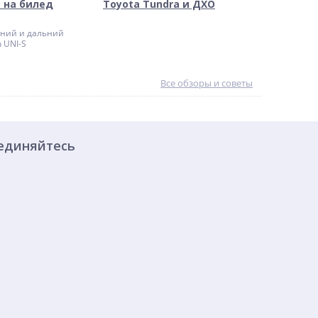
 на билед
Toyota Tundra и ДХО
ний и дальний
 UNI-S
Все обзоры и советы
единяйтесь