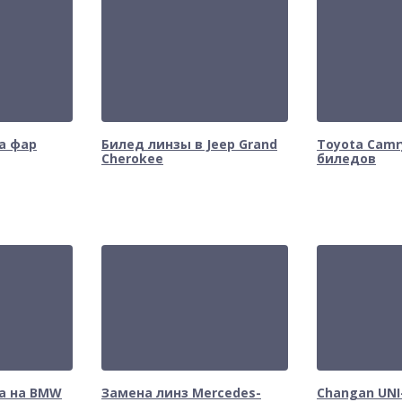
а фар
Билед линзы в Jeep Grand
Toyota Camr
Cherokee
биледов
а на BMW
Замена линз Mercedes-
Changan UNI-