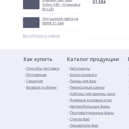
X1 E84
Volvo V40 - установка
BI-LED
Улучшение света на
BMW X1 E84
Все обзоры и советы
Как купить
Каталог продукции
Способы доставки
Автолампы
Оптовикам
Блоки розжига
Гарантия
Линзы для фар
Возврат и обмен
Переходные рамки
Наборы для замены линз
Дневные ходовые огни
Автомобильные фары
Противотуманные фары
Стекла фар
Омыватели фар