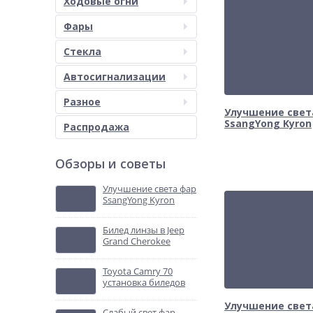
Ходовые огни
Фары
Стекла
Автосигнализации
Разное
Улучшение свет
SsangYong Kyron
Распродажа
Обзоры и советы
Улучшение света фар
SsangYong Kyron
Билед линзы в Jeep
Grand Cherokee
Toyota Camry 70
установка биледов
Улучшение свет
Слабый свет фар