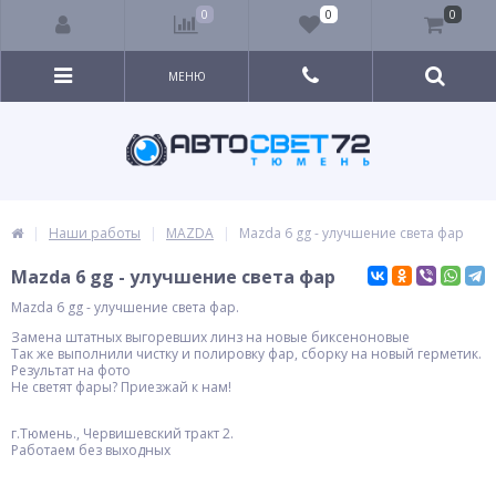
0
0
0
МЕНЮ
Наши работы
MAZDA
Mazda 6 gg - улучшение света фар
Mazda 6 gg - улучшение света фар
Mazda 6 gg - улучшение света фар.
Замена штатных выгоревших линз на новые биксеноновые
Так же выполнили чистку и полировку фар, сборку на новый герметик.
Результат на фото
Не светят фары? Приезжай к нам!
г.Тюмень., Червишевский тракт 2.
Работаем без выходных