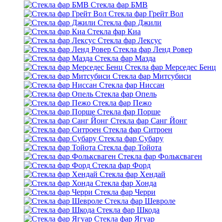
Стекла фар БМВ
Стекла фар Грейт Вол
Стекла фар Джили
Стекла фар Киа
Стекла фар Лексус
Стекла фар Ленд Ровер
Стекла фар Мазда
Стекла фар Мерседес Бенц
Стекла фар Митсубиси
Стекла фар Ниссан
Стекла фар Опель
Стекла фар Пежо
Стекла фар Порше
Стекла фар Санг Йонг
Стекла фар Ситроен
Стекла фар Субару
Стекла фар Тойота
Стекла фар Фольксваген
Стекла фар Форд
Стекла фар Хендай
Стекла фар Хонда
Стекла фар Черри
Стекла фар Шевроле
Стекла фар Шкода
Стекла фар Ягуар