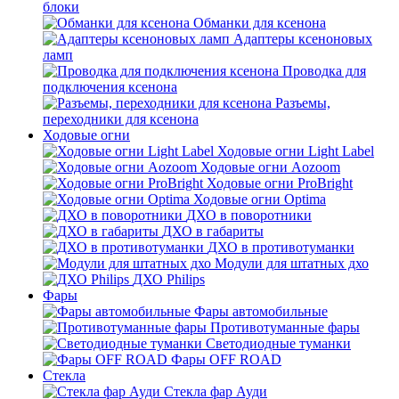
блоки
Обманки для ксенона
Адаптеры ксеноновых
ламп
Проводка для
подключения ксенона
Разъемы,
переходники для ксенона
Ходовые огни
Ходовые огни Light Label
Ходовые огни Aozoom
Ходовые огни ProBright
Ходовые огни Optima
ДХО в поворотники
ДХО в габариты
ДХО в противотуманки
Модули для штатных дхо
ДХО Philips
Фары
Фары автомобильные
Противотуманные фары
Светодиодные туманки
Фары OFF ROAD
Стекла
Стекла фар Ауди