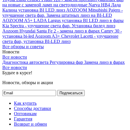
на новые с заменой ламп на светодиодные Narva HB4
Лада
Калина установка BI LED линз AOZOOM
Mitsubishi Pajero -
улучшение света фар. Замена штатных линз на BI-LED
AOZOOM A5+
LADA Largus установка BI LED линз в фары
Kia Spectra - улучшение света фар. Установка билед линз
Aozoom
Hyundai Santa Fe 2 - замена линз в фарах
Camry 30 -
установка bi-led Aozoom A3+
Chevrolet Lacetti - улучшение
света фар, установка BI-LED линз
Все обзоры и советы
Новости
Все новости
Диагностика автосвета
Регулировка фар
Замена линз в фарах
Все новости
Будьте в курсе!
Новости, обзоры и акции
Подписаться
Как купить
Способы доставки
Оптовикам
Гарантия
Возврат и обмен