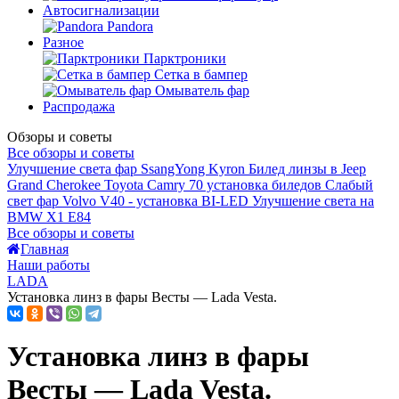
Автосигнализации
Pandora
Разное
Парктроники
Сетка в бампер
Омыватель фар
Распродажа
Обзоры и советы
Все обзоры и советы
Улучшение света фар SsangYong Kyron
Билед линзы в Jeep
Grand Cherokee
Toyota Camry 70 установка биледов
Слабый
свет фар Volvo V40 - установка BI-LED
Улучшение света на
BMW X1 E84
Все обзоры и советы
Главная
Наши работы
LADA
Установка линз в фары Весты — Lada Vesta.
Установка линз в фары
Весты — Lada Vesta.