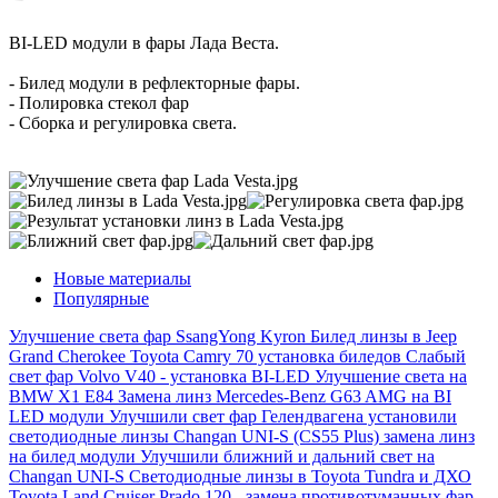
BI-LED модули в фары Лада Веста.
- Билед модули в рефлекторные фары.
- Полировка стекол фар
- Сборка и регулировка света.
Новые материалы
Популярные
Улучшение света фар SsangYong Kyron
Билед линзы в Jeep
Grand Cherokee
Toyota Camry 70 установка биледов
Слабый
свет фар Volvo V40 - установка BI-LED
Улучшение света на
BMW X1 E84
Замена линз Mercedes-Benz G63 AMG на BI
LED модули
Улучшили свет фар Гелендвагена установили
светодиодные линзы
Changan UNI-S (CS55 Plus) замена линз
на билед модули
Улучшили ближний и дальний свет на
Changan UNI-S
Светодиодные линзы в Toyota Tundra и ДХО
Toyota Land Cruiser Prado 120 - замена противотуманных фар