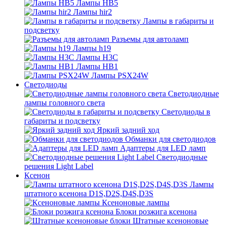
Лампы HB5
Лампы hir2
Лампы в габариты и
подсветку
Разъемы для автоламп
Лампы h19
Лампы H3C
Лампы HB1
Лампы PSX24W
Светодиоды
Светодиодные
лампы головного света
Светодиоды в
габариты и подсветку
Яркий задний ход
Обманки для светодиодов
Адаптеры для LED ламп
Светодиодные
решения Light Label
Ксенон
Лампы
штатного ксенона D1S,D2S,D4S,D3S
Ксеноновые лампы
Блоки розжига ксенона
Штатные ксеноновые