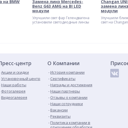
а на BMW
Замена линз Mercedes-
Changan UNI-
Benz G63 AMG на BI LED
замена линз
модули
модули
Улучшили свет фар Гелендвагена
Улучшили ближ
установили светодиодные линзы
свет на Changan
Пресс-центр
О Компании
Присо
Акции и скидки
История компании
Установочный центр
Сертификаты
Наши работы
Награды и достижения
Фотогалерея
Наши партнеры
Видеогалерея
Отзывы о компании
Наши сотрудники
Вакансии
Реквизиты
Политика компании в
отношении обработки