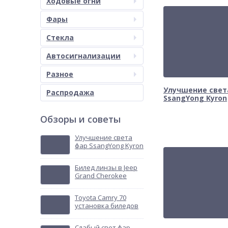
Ходовые огни
Фары
Стекла
Автосигнализации
Разное
Улучшение свет
Распродажа
SsangYong Kyron
Обзоры и советы
Улучшение света
фар SsangYong Kyron
Билед линзы в Jeep
Grand Cherokee
Toyota Camry 70
установка биледов
Слабый свет фар