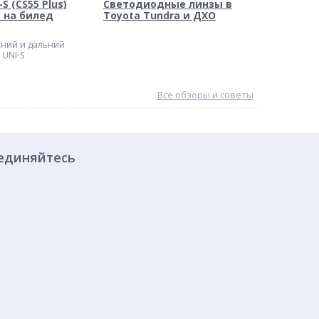
S (CS55 Plus)
Светодиодные линзы в
 на билед
Toyota Tundra и ДХО
ний и дальний
 UNI-S
Все обзоры и советы
единяйтесь