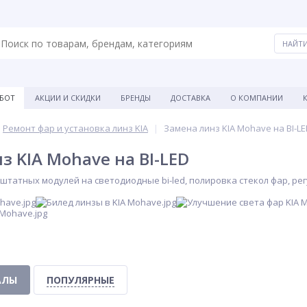
АБОТ
АКЦИИ И СКИДКИ
БРЕНДЫ
ДОСТАВКА
О КОМПАНИИ
Ремонт фар и установка линз KIA
Замена линз KIA Mohave на BI-L
з KIA Mohave на BI-LED
штатных модулей на светодиодные bi-led, полировка стекол фар, рег
АЛЫ
ПОПУЛЯРНЫЕ