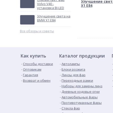
Улучшение свет
Volvo V40 -
X1 E84
установка BI-LED
Улучшение света на
BMW X1 E84
Все обзоры и советы
Как купить
Каталог продукции
Способы доставки
Автолампы
Оптовикам
Блоки розжига
Гарантия
Линзы для фар
Возврат и обмен
Переходные рамки
Наборы для замены линз
Дневные ходовые огни
Автомобильные фары
Противотуманные фары
Стекла фар