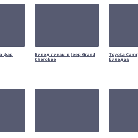
а фар
Билед линзы в Jeep Grand
Toyota Camr
Cherokee
биледов