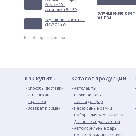
Volvo V40 -
установка BI-LED
Улучшение свет
X1 E84
Улучшение света на
BMW X1 E84
Все обзоры и советы
Как купить
Каталог продукции
Способы доставки
Автолампы
Оптовикам
Блоки розжига
Гарантия
Линзы для фар
Возврат и обмен
Переходные рамки
Наборы для замены линз
Дневные ходовые огни
Автомобильные фары
Противотуманные фары