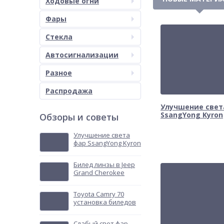
Ходовые огни
Фары
Стекла
Автосигнализации
Разное
Распродажа
Улучшение свет
SsangYong Kyron
Обзоры и советы
Улучшение света
фар SsangYong Kyron
Билед линзы в Jeep
Grand Cherokee
Toyota Camry 70
установка биледов
Слабый свет фар