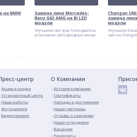
а на BMW
Замена линз Mercedes-
Changan UNI-
Benz G63 AMG на BI LED
замена линз
модули
модули
Улучшили свет фар Гелендвагена
Улучшили ближ
установили светодиодные линзы
свет на Changan
Пресс-центр
О Компании
Присо
Акции и скидки
История компании
Установочный центр
Сертификаты
Наши работы
Награды и достижения
Фотогалерея
Наши партнеры
Видеогалерея
Отзывы о компании
Наши сотрудники
Вакансии
Реквизиты