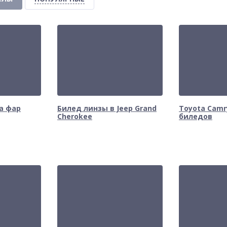
а фар
Билед линзы в Jeep Grand
Toyota Camr
Cherokee
биледов