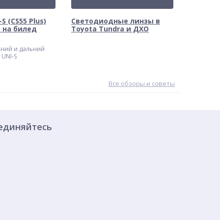
S (CS55 Plus)
Светодиодные линзы в
 на билед
Toyota Tundra и ДХО
ний и дальний
 UNI-S
Все обзоры и советы
единяйтесь