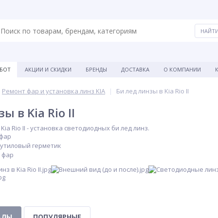
АБОТ
АКЦИИ И СКИДКИ
БРЕНДЫ
ДОСТАВКА
О КОМПАНИИ
Ремонт фар и установка линз KIA
Би лед линзы в Kia Rio II
ы в Kia Rio II
ia Rio II - установка светодиодных би лед линз.
 фар
бутиловый герметик
 фар
АЛЫ
ПОПУЛЯРНЫЕ