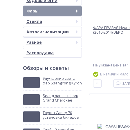
Ходовые огни
Фары
Стекла
ФАРА ПРАВАЯ Hyund
Автосигнализации
(2010-2014) DEPO
Разное
Распродажа
Не указана цена
за 1
Обзоры и советы
В наличии мало
Улучшение света
фар SsangYong Kyron
ЗАП
Билед линзы в Jeep
Grand Cherokee
Toyota Camry 70
установка биледов
Слабый свет фар