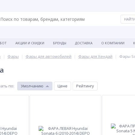
АБОТ
АКЦИИ И СКИДКИ
БРЕНДЫ
ДОСТАВКА
О КОМПАНИИ
в
Фары
Фары для автомобилей
Фары для Хендай
Фары S
a
ать по
:
Умолчанию
Цене
Рейтингу