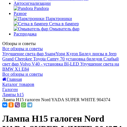
Автосигнализации
Pandora
Разное
Парктроники
Сетка в бампер
Омыватель фар
Распродажа
Обзоры и советы
Все обзоры и советы
Улучшение света фар SsangYong Kyron
Билед линзы в Jeep
Grand Cherokee
Toyota Camry 70 установка биледов
Слабый
свет фар Volvo V40 - установка BI-LED
Улучшение света на
BMW X1 E84
Все обзоры и советы
Главная
Каталог товаров
Галоген
Лампы h15
Лампа H15 галоген Nord YADA SUPER WHITE 904374
Лампа H15 галоген Nord