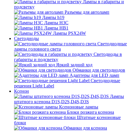
Лампы в габариты и
подсветку
Разъемы для автоламп
Лампы h19
Лампы H3C
Лампы HB1
Лампы PSX24W
Светодиоды
Светодиодные
лампы головного света
Светодиоды в
габариты и подсветку
Яркий задний ход
Обманки для светодиодов
Адаптеры для LED ламп
Светодиодные
решения Light Label
Ксенон
Лампы
штатного ксенона D1S,D2S,D4S,D3S
Ксеноновые лампы
Блоки розжига ксенона
Штатные ксеноновые
блоки
Обманки для ксенона