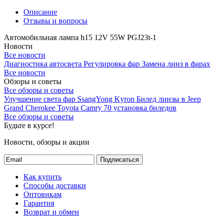
Описание
Отзывы и вопросы
Автомобильная лампа h15 12V 55W PGJ23t-1
Новости
Все новости
Диагностика автосвета
Регулировка фар
Замена линз в фарах
Все новости
Обзоры и советы
Все обзоры и советы
Улучшение света фар SsangYong Kyron
Билед линзы в Jeep
Grand Cherokee
Toyota Camry 70 установка биледов
Все обзоры и советы
Будьте в курсе!
Новости, обзоры и акции
Подписаться
Как купить
Способы доставки
Оптовикам
Гарантия
Возврат и обмен