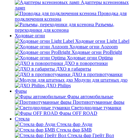
Адаптеры ксеноновых
ламп
Проводка для
подключения ксенона
Разъемы,
переходники для ксенона
Ходовые огни
Ходовые огни Light Label
Ходовые огни Aozoom
Ходовые огни ProBright
Ходовые огни Optima
ДХО в поворотники
ДХО в габариты
ДХО в противотуманки
Модули для штатных дхо
ДХО Philips
Фары
Фары автомобильные
Противотуманные фары
Светодиодные туманки
Фары OFF ROAD
Стекла
Стекла фар Ауди
Стекла фар БМВ
Стекла фар Грейт Вол