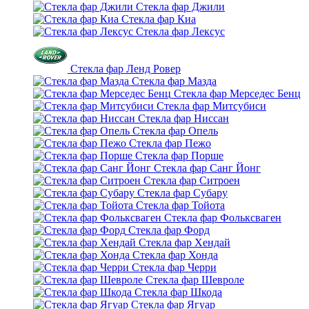
Стекла фар Джили
Стекла фар Киа
Стекла фар Лексус
Стекла фар Ленд Ровер
Стекла фар Мазда
Стекла фар Мерседес Бенц
Стекла фар Митсубиси
Стекла фар Ниссан
Стекла фар Опель
Стекла фар Пежо
Стекла фар Порше
Стекла фар Санг Йонг
Стекла фар Ситроен
Стекла фар Субару
Стекла фар Тойота
Стекла фар Фольксваген
Стекла фар Форд
Стекла фар Хендай
Стекла фар Хонда
Стекла фар Черри
Стекла фар Шевроле
Стекла фар Шкода
Стекла фар Ягуар