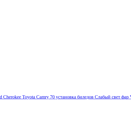
d Cherokee
Toyota Camry 70 установка биледов
Слабый свет фар 