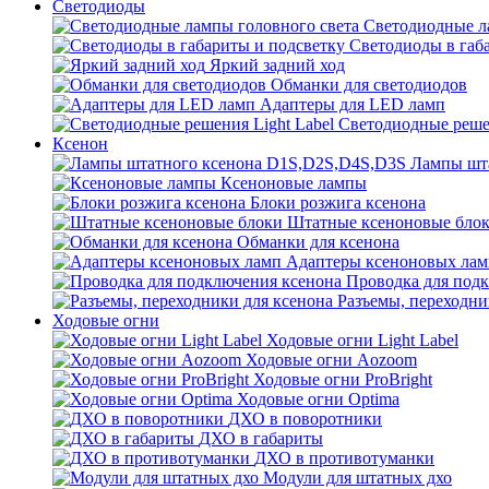
Светодиоды
Светодиодные л
Светодиоды в габ
Яркий задний ход
Обманки для светодиодов
Адаптеры для LED ламп
Светодиодные решен
Ксенон
Лампы шт
Ксеноновые лампы
Блоки розжига ксенона
Штатные ксеноновые бло
Обманки для ксенона
Адаптеры ксеноновых лам
Проводка для под
Разъемы, переходни
Ходовые огни
Ходовые огни Light Label
Ходовые огни Aozoom
Ходовые огни ProBright
Ходовые огни Optima
ДХО в поворотники
ДХО в габариты
ДХО в противотуманки
Модули для штатных дхо