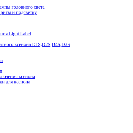
ампы головного света
ариты и подсветку
ия Light Label
атного ксенона D1S,D2S,D4S,D3S
ки
п
ключения ксенона
ки для ксенона