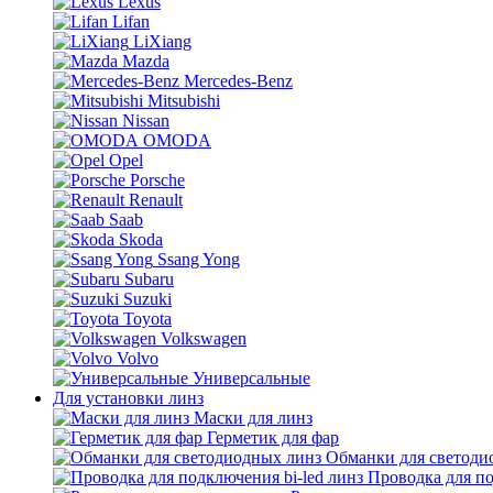
Lexus
Lifan
LiXiang
Mazda
Mercedes-Benz
Mitsubishi
Nissan
OMODA
Opel
Porsche
Renault
Saab
Skoda
Ssang Yong
Subaru
Suzuki
Toyota
Volkswagen
Volvo
Универсальные
Для установки линз
Маски для линз
Герметик для фар
Обманки для светоди
Проводка для по