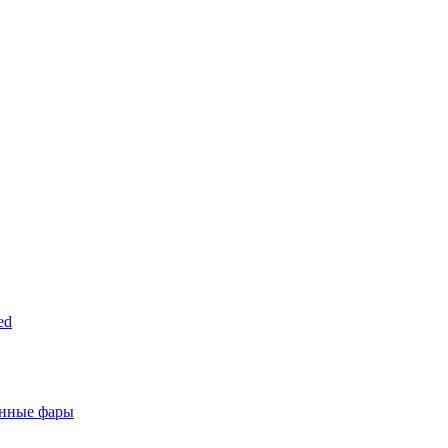
ed
анные фары