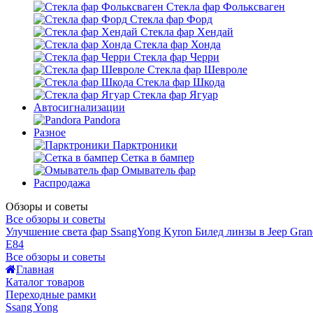
Стекла фар Фольксваген
Стекла фар Форд
Стекла фар Хендай
Стекла фар Хонда
Стекла фар Черри
Стекла фар Шевроле
Стекла фар Шкода
Стекла фар Ягуар
Автосигнализации
Pandora
Разное
Парктроники
Сетка в бампер
Омыватель фар
Распродажа
Обзоры и советы
Все обзоры и советы
Улучшение света фар SsangYong Kyron
Билед линзы в Jeep Gran
E84
Все обзоры и советы
Главная
Каталог товаров
Переходные рамки
Ssang Yong