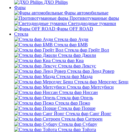
ДХО Philips
Фары
Фары автомобильные
Противотуманные фары
Светодиодные туманки
Фары OFF ROAD
Стекла
Стекла фар Ауди
Стекла фар БМВ
Стекла фар Грейт Вол
Стекла фар Джили
Стекла фар Киа
Стекла фар Лексус
Стекла фар Ленд Ровер
Стекла фар Мазда
Стекла фар Мерседес Бенц
Стекла фар Митсубиси
Стекла фар Ниссан
Стекла фар Опель
Стекла фар Пежо
Стекла фар Порше
Стекла фар Санг Йонг
Стекла фар Ситроен
Стекла фар Субару
Стекла фар Тойота