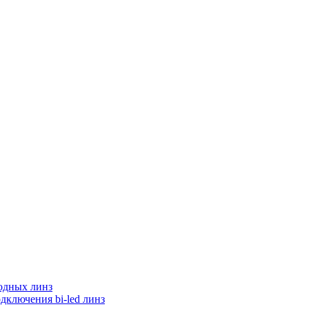
одных линз
дключения bi-led линз