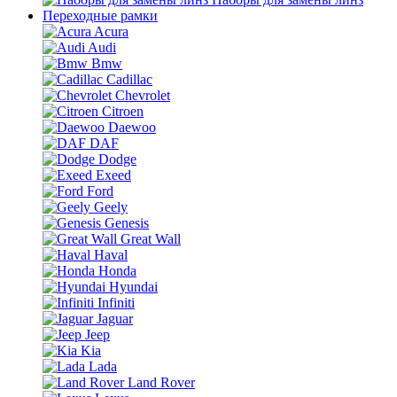
Переходные рамки
Acura
Audi
Bmw
Cadillac
Chevrolet
Citroen
Daewoo
DAF
Dodge
Exeed
Ford
Geely
Genesis
Great Wall
Haval
Honda
Hyundai
Infiniti
Jaguar
Jeep
Kia
Lada
Land Rover