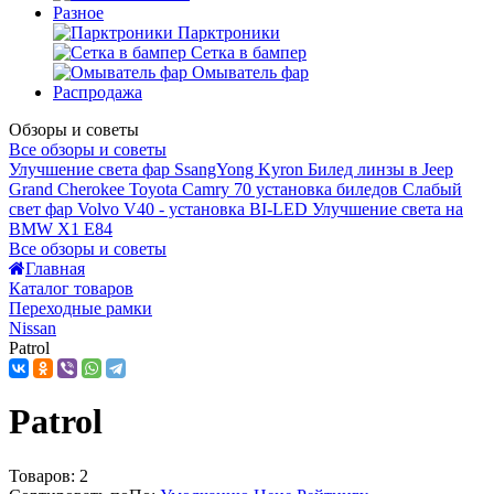
Разное
Парктроники
Сетка в бампер
Омыватель фар
Распродажа
Обзоры и советы
Все обзоры и советы
Улучшение света фар SsangYong Kyron
Билед линзы в Jeep
Grand Cherokee
Toyota Camry 70 установка биледов
Слабый
свет фар Volvo V40 - установка BI-LED
Улучшение света на
BMW X1 E84
Все обзоры и советы
Главная
Каталог товаров
Переходные рамки
Nissan
Patrol
Patrol
Товаров:
2