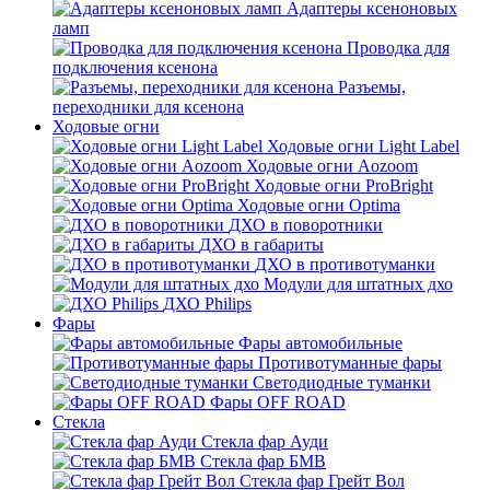
Адаптеры ксеноновых
ламп
Проводка для
подключения ксенона
Разъемы,
переходники для ксенона
Ходовые огни
Ходовые огни Light Label
Ходовые огни Aozoom
Ходовые огни ProBright
Ходовые огни Optima
ДХО в поворотники
ДХО в габариты
ДХО в противотуманки
Модули для штатных дхо
ДХО Philips
Фары
Фары автомобильные
Противотуманные фары
Светодиодные туманки
Фары OFF ROAD
Стекла
Стекла фар Ауди
Стекла фар БМВ
Стекла фар Грейт Вол