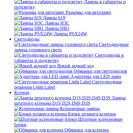
Лампы в габариты и
подсветку
Разъемы для автоламп
Лампы h19
Лампы H3C
Лампы HB1
Лампы PSX24W
Светодиоды
Светодиодные
лампы головного света
Светодиоды в
габариты и подсветку
Яркий задний ход
Обманки для светодиодов
Адаптеры для LED ламп
Светодиодные
решения Light Label
Ксенон
Лампы
штатного ксенона D1S,D2S,D4S,D3S
Ксеноновые лампы
Блоки розжига ксенона
Штатные ксеноновые
блоки
Обманки для ксенона