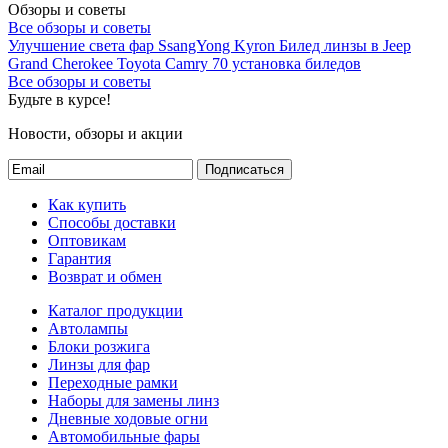
Обзоры и советы
Все обзоры и советы
Улучшение света фар SsangYong Kyron
Билед линзы в Jeep
Grand Cherokee
Toyota Camry 70 установка биледов
Все обзоры и советы
Будьте в курсе!
Новости, обзоры и акции
Подписаться
Как купить
Способы доставки
Оптовикам
Гарантия
Возврат и обмен
Каталог продукции
Автолампы
Блоки розжига
Линзы для фар
Переходные рамки
Наборы для замены линз
Дневные ходовые огни
Автомобильные фары