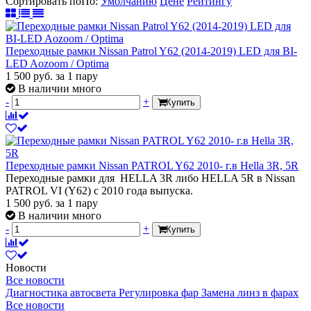
Сортировать по
По
:
Умолчанию
Цене
Рейтингу
Переходные рамки Nissan Patrol Y62 (2014-2019) LED для BI-
LED Aozoom / Optima
1 500
руб.
за 1 пару
В наличии много
-
+
Купить
Переходные рамки Nissan PATROL Y62 2010- г.в Hella 3R, 5R
Переходные рамки для HELLA 3R либо HELLA 5R в Nissan
PATROL VI (Y62) c 2010 года выпуска.
1 500
руб.
за 1 пару
В наличии много
-
+
Купить
Новости
Все новости
Диагностика автосвета
Регулировка фар
Замена линз в фарах
Все новости