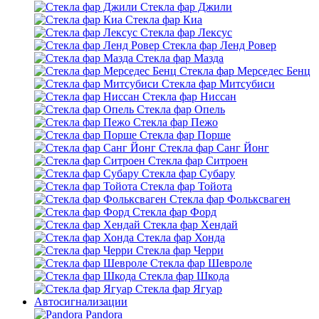
Стекла фар Джили
Стекла фар Киа
Стекла фар Лексус
Стекла фар Ленд Ровер
Стекла фар Мазда
Стекла фар Мерседес Бенц
Стекла фар Митсубиси
Стекла фар Ниссан
Стекла фар Опель
Стекла фар Пежо
Стекла фар Порше
Стекла фар Санг Йонг
Стекла фар Ситроен
Стекла фар Субару
Стекла фар Тойота
Стекла фар Фольксваген
Стекла фар Форд
Стекла фар Хендай
Стекла фар Хонда
Стекла фар Черри
Стекла фар Шевроле
Стекла фар Шкода
Стекла фар Ягуар
Автосигнализации
Pandora