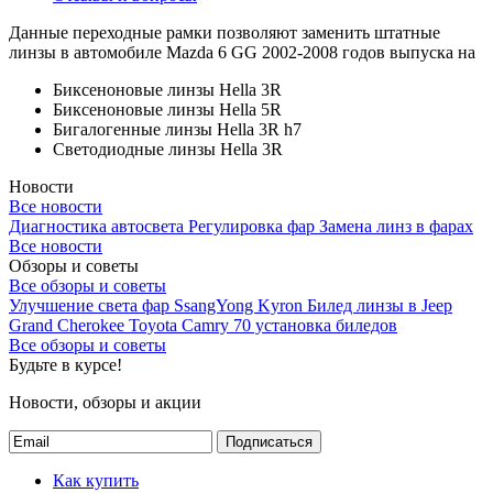
Данные переходные рамки позволяют заменить штатные
линзы в автомобиле Mazda 6 GG 2002-2008 годов выпуска на
Биксеноновые линзы Hella 3R
Биксеноновые линзы Hella 5R
Бигалогенные линзы Hella 3R h7
Светодиодные линзы Hella 3R
Новости
Все новости
Диагностика автосвета
Регулировка фар
Замена линз в фарах
Все новости
Обзоры и советы
Все обзоры и советы
Улучшение света фар SsangYong Kyron
Билед линзы в Jeep
Grand Cherokee
Toyota Camry 70 установка биледов
Все обзоры и советы
Будьте в курсе!
Новости, обзоры и акции
Подписаться
Как купить