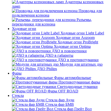
Адаптеры ксеноновых
ламп
Проводка для
подключения ксенона
Разъемы,
переходники для ксенона
Ходовые огни
Ходовые огни Light Label
Ходовые огни Aozoom
Ходовые огни ProBright
Ходовые огни Optima
ДХО в поворотники
ДХО в габариты
ДХО в противотуманки
Модули для штатных дхо
ДХО Philips
Фары
Фары автомобильные
Противотуманные фары
Светодиодные туманки
Фары OFF ROAD
Стекла
Стекла фар Ауди
Стекла фар БМВ
Стекла фар Грейт Вол