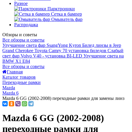
Разное
Парктроники
Сетка в бампер
Омыватель фар
Распродажа
Обзоры и советы
Все обзоры и советы
Улучшение света фар SsangYong Kyron
Билед линзы в Jeep
Grand Cherokee
Toyota Camry 70 установка биледов
Слабый
свет фар Volvo V40 - установка BI-LED
Улучшение света на
BMW X1 E84
Все обзоры и советы
Главная
Каталог товаров
Переходные рамки
Mazda
Mazda 6
Mazda 6 GG (2002-2008) переходные рамки для замены линз
Mazda 6 GG (2002-2008)
переходные рамки для