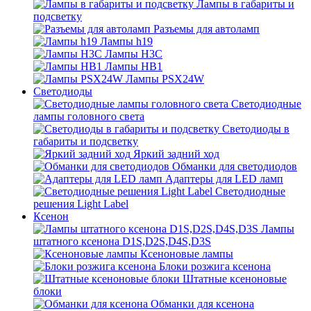
Лампы в габариты и
подсветку
Разъемы для автоламп
Лампы h19
Лампы H3C
Лампы HB1
Лампы PSX24W
Светодиоды
Светодиодные
лампы головного света
Светодиоды в
габариты и подсветку
Яркий задний ход
Обманки для светодиодов
Адаптеры для LED ламп
Светодиодные
решения Light Label
Ксенон
Лампы
штатного ксенона D1S,D2S,D4S,D3S
Ксеноновые лампы
Блоки розжига ксенона
Штатные ксеноновые
блоки
Обманки для ксенона