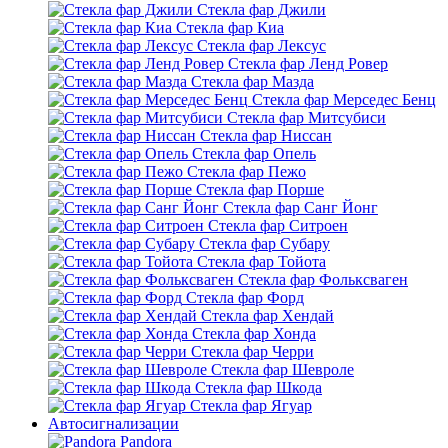
Стекла фар Джили
Стекла фар Киа
Стекла фар Лексус
Стекла фар Ленд Ровер
Стекла фар Мазда
Стекла фар Мерседес Бенц
Стекла фар Митсубиси
Стекла фар Ниссан
Стекла фар Опель
Стекла фар Пежо
Стекла фар Порше
Стекла фар Санг Йонг
Стекла фар Ситроен
Стекла фар Субару
Стекла фар Тойота
Стекла фар Фольксваген
Стекла фар Форд
Стекла фар Хендай
Стекла фар Хонда
Стекла фар Черри
Стекла фар Шевроле
Стекла фар Шкода
Стекла фар Ягуар
Автосигнализации
Pandora