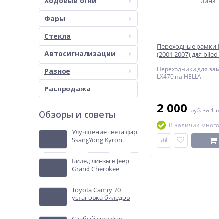
Ходовые огни
Фары
Стекла
Переходные рамки 
Автосигнализации
(2001-2007) для biled
Переходники для за
Разное
LX470 на HELLA
Распродажа
2 000
руб.
за 1 
Обзоры и советы
В наличии много
Улучшение света фар
SsangYong Kyron
Билед линзы в Jeep
Grand Cherokee
Toyota Camry 70
установка биледов
Слабый свет фар