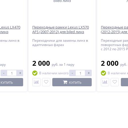
Lexus LX470
Переходные рамки Lexus LX570
Переходные ра
 линз
AFS (2007-2012) для biled линз
(2012-2015) для
мены линз в
Переходники для замены линз в
Переходные рам
адаптивных фарах
поворотных фар с
c 2012 по 2015 
HELLA 3R,5R
2 000
2 000
пару
руб.
за 1 пару
руб.
-
+
-
+
В наличии много
В наличии 
КУПИТЬ
КУПИТЬ