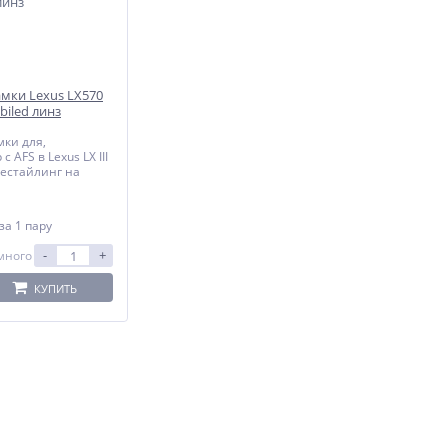
мки Lexus LX570
 biled линз
ки для,
 AFS в Lexus LX III
Рестайлинг на
за 1 пару
-
+
много
КУПИТЬ