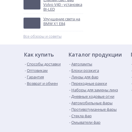
Volvo V40 - установка
BI-LED
Улучшение света на
BMW X1 E84
Все обзоры и советы
Как купить
Каталог продукции
Способы доставки
Автолампы
Оптовикам
Блоки розжига
Гарантия
Линзы для фар
Возврат и обмен
Переходные рамки
Наборы для замены линз
Дневные ходовые огни
Автомобильные фары
Противотуманные фары
Стекла фар
Омыватели фар