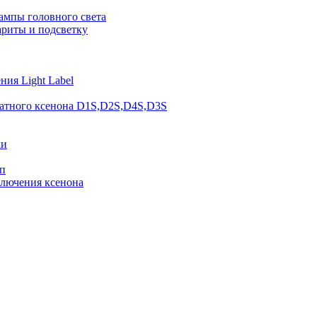
ампы головного света
ариты и подсветку
ия Light Label
атного ксенона D1S,D2S,D4S,D3S
ки
п
ключения ксенона