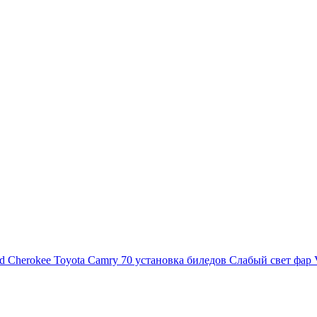
d Cherokee
Toyota Camry 70 установка биледов
Слабый свет фар 