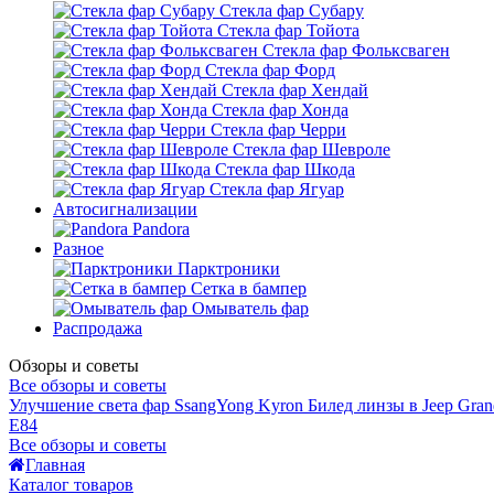
Стекла фар Субару
Стекла фар Тойота
Стекла фар Фольксваген
Стекла фар Форд
Стекла фар Хендай
Стекла фар Хонда
Стекла фар Черри
Стекла фар Шевроле
Стекла фар Шкода
Стекла фар Ягуар
Автосигнализации
Pandora
Разное
Парктроники
Сетка в бампер
Омыватель фар
Распродажа
Обзоры и советы
Все обзоры и советы
Улучшение света фар SsangYong Kyron
Билед линзы в Jeep Gran
E84
Все обзоры и советы
Главная
Каталог товаров