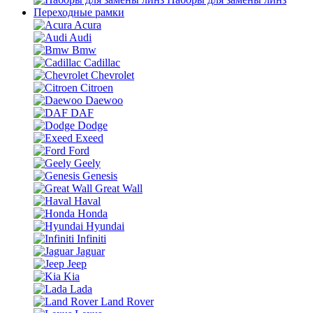
Переходные рамки
Acura
Audi
Bmw
Cadillac
Chevrolet
Citroen
Daewoo
DAF
Dodge
Exeed
Ford
Geely
Genesis
Great Wall
Haval
Honda
Hyundai
Infiniti
Jaguar
Jeep
Kia
Lada
Land Rover