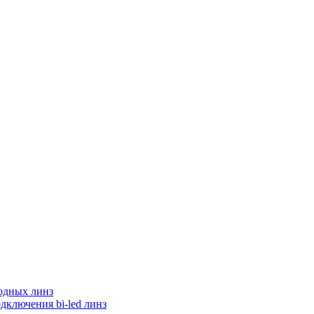
одных линз
дключения bi-led линз