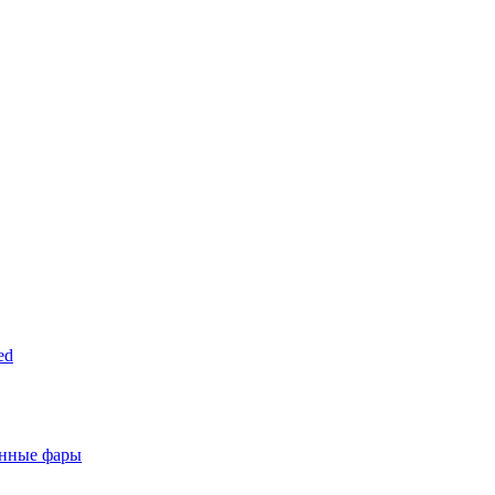
ed
анные фары