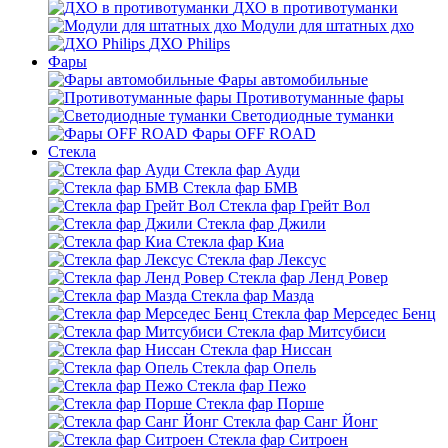
ДХО в противотуманки
Модули для штатных дхо
ДХО Philips
Фары
Фары автомобильные
Противотуманные фары
Светодиодные туманки
Фары OFF ROAD
Стекла
Стекла фар Ауди
Стекла фар БМВ
Стекла фар Грейт Вол
Стекла фар Джили
Стекла фар Киа
Стекла фар Лексус
Стекла фар Ленд Ровер
Стекла фар Мазда
Стекла фар Мерседес Бенц
Стекла фар Митсубиси
Стекла фар Ниссан
Стекла фар Опель
Стекла фар Пежо
Стекла фар Порше
Стекла фар Санг Йонг
Стекла фар Ситроен