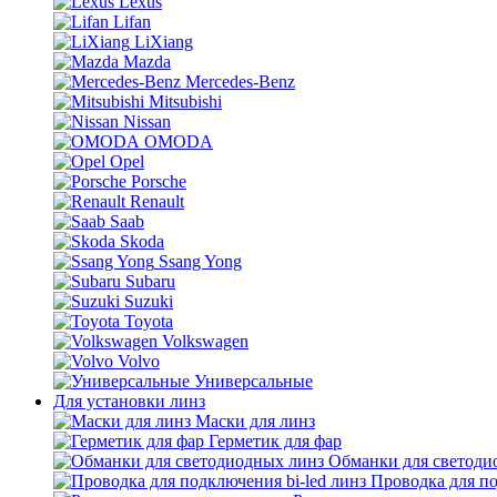
Lexus
Lifan
LiXiang
Mazda
Mercedes-Benz
Mitsubishi
Nissan
OMODA
Opel
Porsche
Renault
Saab
Skoda
Ssang Yong
Subaru
Suzuki
Toyota
Volkswagen
Volvo
Универсальные
Для установки линз
Маски для линз
Герметик для фар
Обманки для светоди
Проводка для по