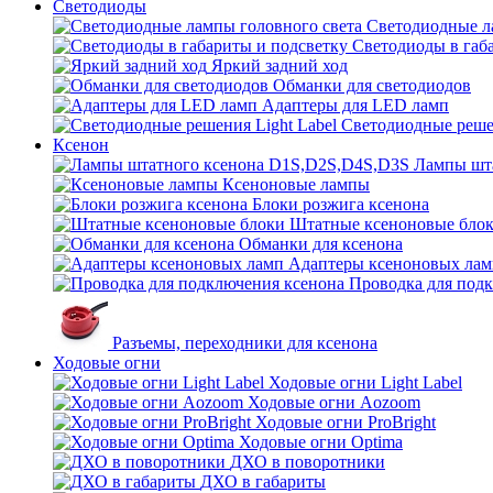
Светодиоды
Светодиодные л
Светодиоды в габ
Яркий задний ход
Обманки для светодиодов
Адаптеры для LED ламп
Светодиодные решен
Ксенон
Лампы шт
Ксеноновые лампы
Блоки розжига ксенона
Штатные ксеноновые бло
Обманки для ксенона
Адаптеры ксеноновых лам
Проводка для под
Разъемы, переходники для ксенона
Ходовые огни
Ходовые огни Light Label
Ходовые огни Aozoom
Ходовые огни ProBright
Ходовые огни Optima
ДХО в поворотники
ДХО в габариты