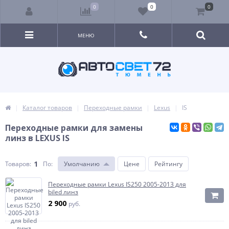
0
0
0
МЕНЮ
Каталог товаров
Переходные рамки
Lexus
IS
Переходные рамки для замены
линз в LEXUS IS
1
Товаров:
По
:
Умолчанию
Цене
Рейтингу
Переходные рамки Lexus IS250 2005-2013 для
biled линз
2 900
руб.