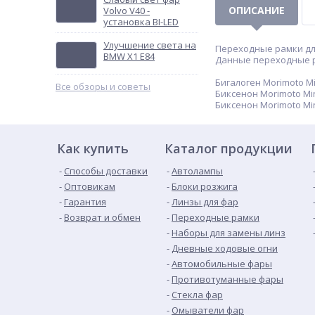
ОПИСАНИЕ
Volvo V40 -
установка BI-LED
Улучшение света на
Переходные рамки для
BMW X1 E84
Данные переходные р
Бигалоген Morimoto Mi
Все обзоры и советы
Биксенон Morimoto Min
Биксенон Morimoto Mi
Как купить
Каталог продукции
Способы доставки
Автолампы
Оптовикам
Блоки розжига
Гарантия
Линзы для фар
Возврат и обмен
Переходные рамки
Наборы для замены линз
Дневные ходовые огни
Автомобильные фары
Противотуманные фары
Стекла фар
Омыватели фар