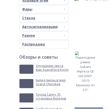
Ходовые огни
Фары
Стекла
Автосигнализации
Разное
Распродажа
Обзоры и советы
Улучшение света
фар SsangYong Kyron
Билед линзы в Jeep
Grand Cherokee
Toyota Camry 70
установка биледов
Слабый свет фар