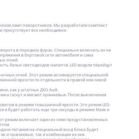
тронов ламп поворотников. Мы разработали комплект
ки присутствует все необходимое.
оворота в передних фарах. Специально включать их не
апряжения в бортовой сети автомобиля и сама
ых огней.
ость белых светодиодов снизится. LED модули перейдут
ночных огней. Этот режим активируется специальной
иженной яркости по отдельности в правой или левой
вно, как у штатных ДХО Audi.
ика гаснут и мигают оранжевые. После выключения
 светом в режиме повышенной яркости. Это режим LED-
ся и будет работать еще три секунды в режиме Маяк и
от режим включает один из семи предустановленных
етом.
подаче питания на специальный вход блока будет
ак и оранжевые, так и комбинации из них.