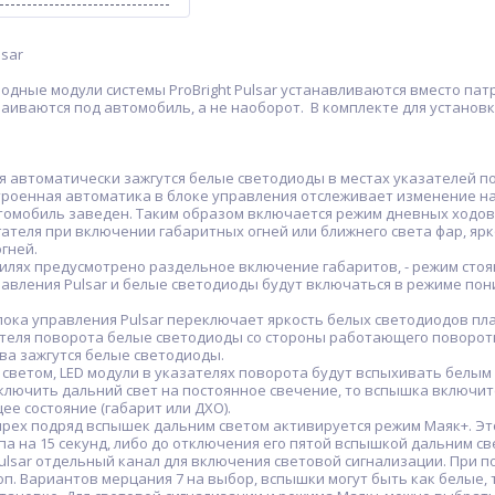
sar
одные модули системы ProBright Pulsar устанавливаются вместо па
траиваются под автомобиль, а не наоборот. В комплекте для установ
я автоматически зажгутся белые светодиоды в местах указателей п
строенная автоматика в блоке управления отслеживает изменение н
втомобиль заведен. Таким образом включается режим дневных ходов
ателя при включении габаритных огней или ближнего света фар, ярк
гней.
илях предусмотрено раздельное включение габаритов, - режим стоя
авления Pulsar и белые светодиоды будут включаться в режиме пон
блока управления Pulsar переключает яркость белых светодиодов пла
теля поворота белые светодиоды со стороны работающего поворотн
ва зажгутся белые светодиоды.
светом, LED модули в указателях поворота будут вспыхивать белым
ключить дальний свет на постоянное свечение, то вспышка включит
е состояние (габарит или ДХО).
рех подряд вспышек дальним светом активируется режим Маяк+. Эт
а на 15 секунд, либо до отключения его пятой вспышкой дальним св
ulsar отдельный канал для включения световой сигнализации. При 
п. Вариантов мерцания 7 на выбор, вспышки могут быть как белые, т