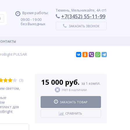
Тюмень, Мельникайте, 4А ст1
Время работы:
+7(3452) 55-11-99
09:00 - 19:00
без Выходных
ЗАКАЗАТЬ ЗВОНОК
КОНТАКТЫ
roBight PULSAR
15 000 руб.
(3)
за 1 компл.
им светом,
Нет в наличии
ные
ном
ЗАКАЗАТЬ ТОВАР
мплект для
oBright
СРАВНИТЬ