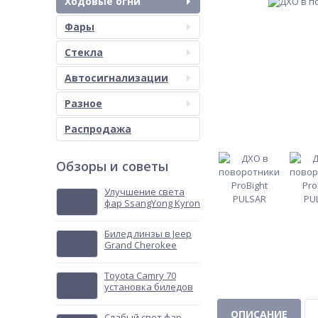
Ходовые огни
Фары
Стекла
Автосигнализации
Разное
Распродажа
Обзоры и советы
Улучшение света
фар SsangYong Kyron
Билед линзы в Jeep
Grand Cherokee
Toyota Camry 70
установка биледов
ОПИСАНИЕ
Слабый свет фар