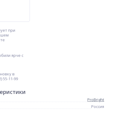
ует при
ашем
ате
били ярче с
ановку в
) 55-11-99
теристики
ProBright
Россия