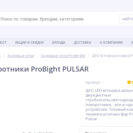
АБОТ
АКЦИИ И СКИДКИ
БРЕНДЫ
ДОСТАВКА
О КОМПАНИИ
в
Ходовые огни
Ходовые огни ProBright
ДХО в поворотники P
ротники ProBight PULSAR
Артикул: -
ДХО, LED-вспышка дальн
двухцветные
стробоскопы,светодиод
поворотники, - все в од
устройстве. Топовый ко
тюнинга штатных фар Pr
Pulsar.