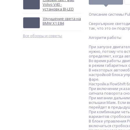
Volvo V40 -
установка BI-LED
Описание системы Pul
Улучшение света на
BMW X1 E84
Сверхъяркие светоди
так, что это он подс
Все обзоры и советы
Алгоритм работы
При запуске двигател
нужно, потому что в
определяет, когда а
Во время работы двиг
в режим габаритных о
В некоторых автомоб
настройкой блока упр
фаре.
Настройка FlowShift 
При включении указа
сигнала поворота сно
При мигании дальним 
вспышки Маяк. Если в
перейдет в предыдуще
При комбинации четы
вариантов стробоскоп
В блоке управления P
включаться стробоско