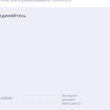
ь и настроить разные варианты стробоскопа.
единяйтесь
Интернет-
 работы
магазин
АвтоСвет72