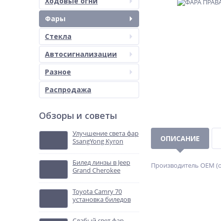
Ходовые огни
Фары
Стекла
Автосигнализации
Разное
Распродажа
Обзоры и советы
Улучшение света фар
ОПИСАНИЕ
SsangYong Kyron
Билед линзы в Jeep
Производитель OEM (о
Grand Cherokee
Toyota Camry 70
установка биледов
Слабый свет фар