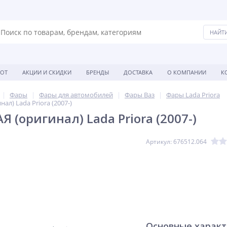
БОТ
АКЦИИ И СКИДКИ
БРЕНДЫ
ДОСТАВКА
О КОМПАНИИ
К
Фары
Фары для автомобилей
Фары Ваз
Фары Lada Priora
ал) Lada Priora (2007-)
 (оригинал) Lada Priora (2007-)
Артикул: 676512.064
Основные харак