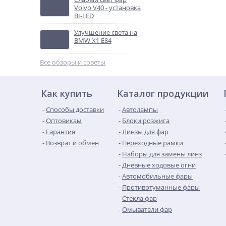
Volvo V40 - установка
BI-LED
Улучшение света на
BMW X1 E84
Все обзоры и советы
Как купить
Каталог продукции
Способы доставки
Автолампы
Оптовикам
Блоки розжига
Гарантия
Линзы для фар
Возврат и обмен
Переходные рамки
Наборы для замены линз
Дневные ходовые огни
Автомобильные фары
Противотуманные фары
Стекла фар
Омыватели фар