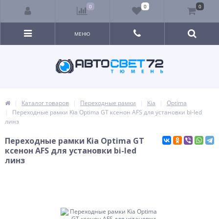
0
0
0
МЕНЮ
Каталог товаров
Переходные рамки
Kia
Optima
Переходные рамки Kia Optima GT ксенон AFS для установки bi-led
линз
Переходные рамки Kia Optima GT
ксенон AFS для установки bi-led
линз