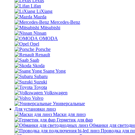
Lexus
Lifan
LiXiang
Mazda
Mercedes-Benz
Mitsubishi
Nissan
OMODA
Opel
Porsche
Renault
Saab
Skoda
Ssang Yong
Subaru
Suzuki
Toyota
Volkswagen
Volvo
Универсальные
Для установки линз
Маски для линз
Герметик для фар
Обманки для светоди
Проводка для по