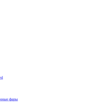
ed
анные фары