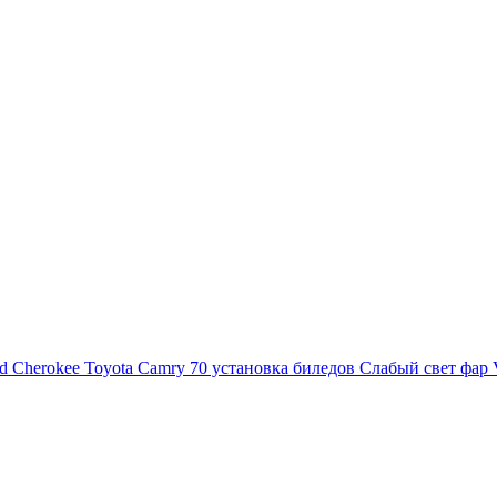
d Cherokee
Toyota Camry 70 установка биледов
Слабый свет фар 