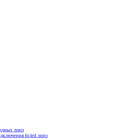
одных линз
дключения bi-led линз