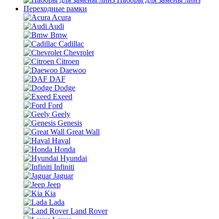
Переходные рамки
Acura
Audi
Bmw
Cadillac
Chevrolet
Citroen
Daewoo
DAF
Dodge
Exeed
Ford
Geely
Genesis
Great Wall
Haval
Honda
Hyundai
Infiniti
Jaguar
Jeep
Kia
Lada
Land Rover