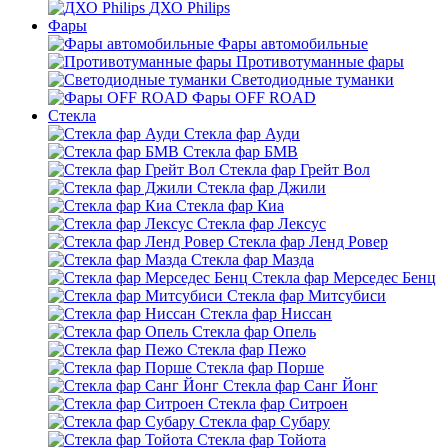
ДХО Philips
Фары
Фары автомобильные
Противотуманные фары
Светодиодные туманки
Фары OFF ROAD
Стекла
Стекла фар Ауди
Стекла фар БМВ
Стекла фар Грейт Вол
Стекла фар Джили
Стекла фар Киа
Стекла фар Лексус
Стекла фар Ленд Ровер
Стекла фар Мазда
Стекла фар Мерседес Бенц
Стекла фар Митсубиси
Стекла фар Ниссан
Стекла фар Опель
Стекла фар Пежо
Стекла фар Порше
Стекла фар Санг Йонг
Стекла фар Ситроен
Стекла фар Субару
Стекла фар Тойота