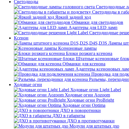
Светодиоды
Светодиодные л
Светодиоды в габ
Яркий задний ход
Обманки для светодиодов
Адаптеры для LED ламп
Светодиодные решен
Ксенон
Лампы шт
Ксеноновые лампы
Блоки розжига ксенона
Штатные ксеноновые бло
Обманки для ксенона
Адаптеры ксеноновых лам
Проводка для под
Разъемы, переходни
Ходовые огни
Ходовые огни Light Label
Ходовые огни Aozoom
Ходовые огни ProBright
Ходовые огни Optima
ДХО в поворотники
ДХО в габариты
ДХО в противотуманки
Модули для штатных дхо