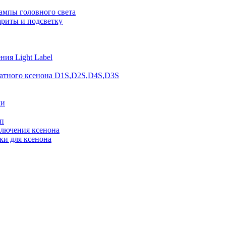
ампы головного света
ариты и подсветку
ия Light Label
атного ксенона D1S,D2S,D4S,D3S
ки
п
ключения ксенона
ки для ксенона