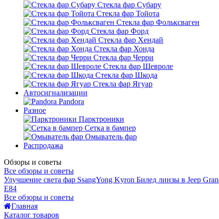
Стекла фар Субару
Стекла фар Тойота
Стекла фар Фольксваген
Стекла фар Форд
Стекла фар Хендай
Стекла фар Хонда
Стекла фар Черри
Стекла фар Шевроле
Стекла фар Шкода
Стекла фар Ягуар
Автосигнализации
Pandora
Разное
Парктроники
Сетка в бампер
Омыватель фар
Распродажа
Обзоры и советы
Все обзоры и советы
Улучшение света фар SsangYong Kyron
Билед линзы в Jeep Gran
E84
Все обзоры и советы
Главная
Каталог товаров