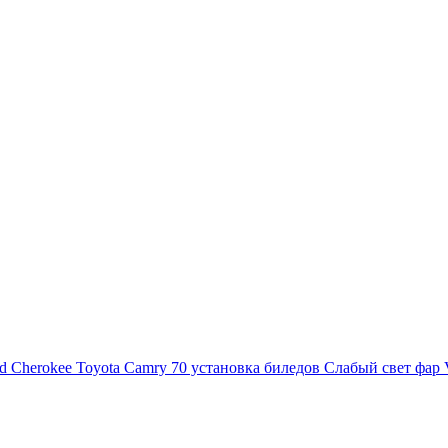
d Cherokee
Toyota Camry 70 установка биледов
Слабый свет фар 