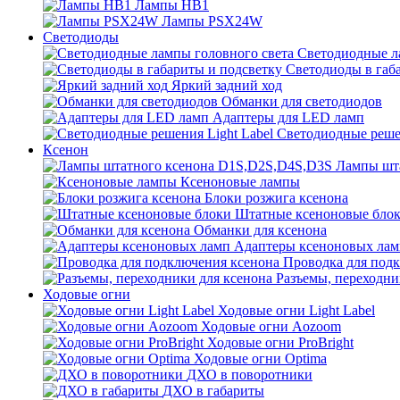
Лампы HB1
Лампы PSX24W
Светодиоды
Светодиодные л
Светодиоды в габ
Яркий задний ход
Обманки для светодиодов
Адаптеры для LED ламп
Светодиодные решен
Ксенон
Лампы шт
Ксеноновые лампы
Блоки розжига ксенона
Штатные ксеноновые бло
Обманки для ксенона
Адаптеры ксеноновых лам
Проводка для под
Разъемы, переходни
Ходовые огни
Ходовые огни Light Label
Ходовые огни Aozoom
Ходовые огни ProBright
Ходовые огни Optima
ДХО в поворотники
ДХО в габариты