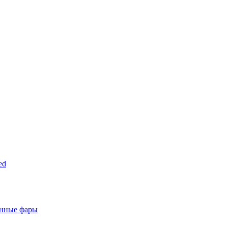
ed
анные фары