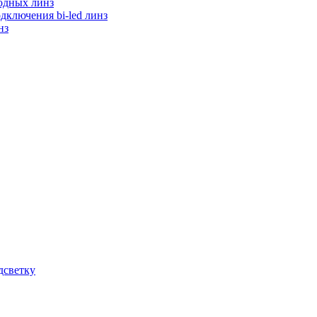
одных линз
дключения bi-led линз
нз
дсветку