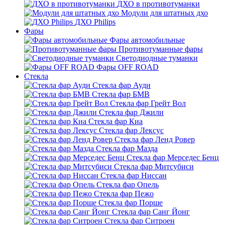
ДХО в противотуманки
Модули для штатных дхо
ДХО Philips
Фары
Фары автомобильные
Противотуманные фары
Светодиодные туманки
Фары OFF ROAD
Стекла
Стекла фар Ауди
Стекла фар БМВ
Стекла фар Грейт Вол
Стекла фар Джили
Стекла фар Киа
Стекла фар Лексус
Стекла фар Ленд Ровер
Стекла фар Мазда
Стекла фар Мерседес Бенц
Стекла фар Митсубиси
Стекла фар Ниссан
Стекла фар Опель
Стекла фар Пежо
Стекла фар Порше
Стекла фар Санг Йонг
Стекла фар Ситроен