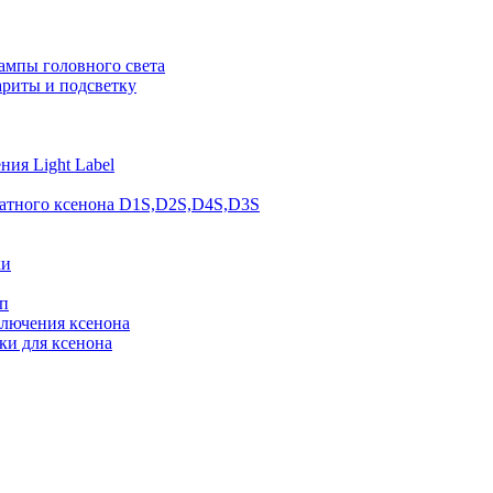
ампы головного света
ариты и подсветку
ия Light Label
атного ксенона D1S,D2S,D4S,D3S
ки
п
ключения ксенона
ки для ксенона