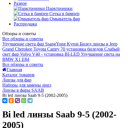
Разное
Парктроники
Сетка в бампер
Омыватель фар
Распродажа
Обзоры и советы
Все обзоры и советы
Улучшение света фар SsangYong Kyron
Билед линзы в Jeep
Grand Cherokee
Toyota Camry 70 установка биледов
Слабый
свет фар Volvo V40 - установка BI-LED
Улучшение света на
BMW X1 E84
Все обзоры и советы
Главная
Каталог товаров
Линзы для фар
Наборы для замены линз
Линзы в фары SAAB
Bi led линзы Saab 9-5 (2002-2005)
Bi led линзы Saab 9-5 (2002-
2005)