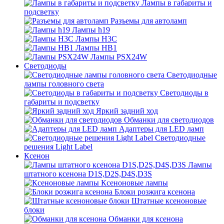
Лампы в габариты и
подсветку
Разъемы для автоламп
Лампы h19
Лампы H3C
Лампы HB1
Лампы PSX24W
Светодиоды
Светодиодные
лампы головного света
Светодиоды в
габариты и подсветку
Яркий задний ход
Обманки для светодиодов
Адаптеры для LED ламп
Светодиодные
решения Light Label
Ксенон
Лампы
штатного ксенона D1S,D2S,D4S,D3S
Ксеноновые лампы
Блоки розжига ксенона
Штатные ксеноновые
блоки
Обманки для ксенона