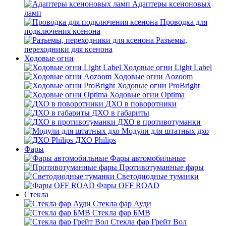
Адаптеры ксеноновых
ламп
Проводка для
подключения ксенона
Разъемы,
переходники для ксенона
Ходовые огни
Ходовые огни Light Label
Ходовые огни Aozoom
Ходовые огни ProBright
Ходовые огни Optima
ДХО в поворотники
ДХО в габариты
ДХО в противотуманки
Модули для штатных дхо
ДХО Philips
Фары
Фары автомобильные
Противотуманные фары
Светодиодные туманки
Фары OFF ROAD
Стекла
Стекла фар Ауди
Стекла фар БМВ
Стекла фар Грейт Вол