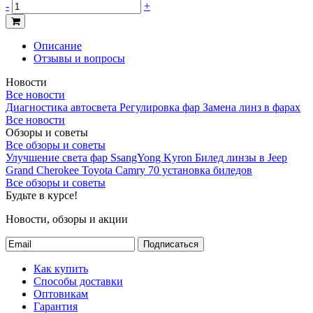
-
+
Описание
Отзывы и вопросы
Новости
Все новости
Диагностика автосвета
Регулировка фар
Замена линз в фарах
Все новости
Обзоры и советы
Все обзоры и советы
Улучшение света фар SsangYong Kyron
Билед линзы в Jeep
Grand Cherokee
Toyota Camry 70 установка биледов
Все обзоры и советы
Будьте в курсе!
Новости, обзоры и акции
Подписаться
Как купить
Способы доставки
Оптовикам
Гарантия