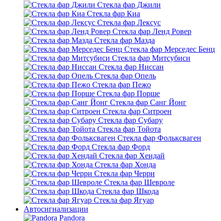
Стекла фар Джили
Стекла фар Киа
Стекла фар Лексус
Стекла фар Ленд Ровер
Стекла фар Мазда
Стекла фар Мерседес Бенц
Стекла фар Митсубиси
Стекла фар Ниссан
Стекла фар Опель
Стекла фар Пежо
Стекла фар Порше
Стекла фар Санг Йонг
Стекла фар Ситроен
Стекла фар Субару
Стекла фар Тойота
Стекла фар Фольксваген
Стекла фар Форд
Стекла фар Хендай
Стекла фар Хонда
Стекла фар Черри
Стекла фар Шевроле
Стекла фар Шкода
Стекла фар Ягуар
Автосигнализации
Pandora