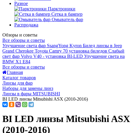
Разное
Парктроники
Сетка в бампер
Омыватель фар
Распродажа
Обзоры и советы
Все обзоры и советы
Улучшение света фар SsangYong Kyron
Билед линзы в Jeep
Grand Cherokee
Toyota Camry 70 установка биледов
Слабый
свет фар Volvo V40 - установка BI-LED
Улучшение света на
BMW X1 E84
Все обзоры и советы
Главная
Каталог товаров
Линзы для фар
Наборы для замены линз
Линзы в фары MITSUBISHI
BI LED линзы Mitsubishi ASX (2010-2016)
BI LED линзы Mitsubishi ASX
(2010-2016)