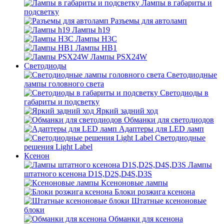
Лампы в габариты и
подсветку
Разъемы для автоламп
Лампы h19
Лампы H3C
Лампы HB1
Лампы PSX24W
Светодиоды
Светодиодные
лампы головного света
Светодиоды в
габариты и подсветку
Яркий задний ход
Обманки для светодиодов
Адаптеры для LED ламп
Светодиодные
решения Light Label
Ксенон
Лампы
штатного ксенона D1S,D2S,D4S,D3S
Ксеноновые лампы
Блоки розжига ксенона
Штатные ксеноновые
блоки
Обманки для ксенона