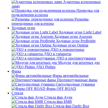
Адаптеры ксеноновых
ламп
Проводка для
подключения ксенона
Разъемы,
переходники для ксенона
Ходовые огни
Ходовые огни Light Label
Ходовые огни Aozoom
Ходовые огни ProBright
Ходовые огни Optima
ДХО в поворотники
ДХО в габариты
ДХО в противотуманки
Модули для штатных дхо
ДХО Philips
Фары
Фары автомобильные
Противотуманные фары
Светодиодные туманки
Фары OFF ROAD
Стекла
Стекла фар Ауди
Стекла фар БМВ
Стекла фар Грейт Вол