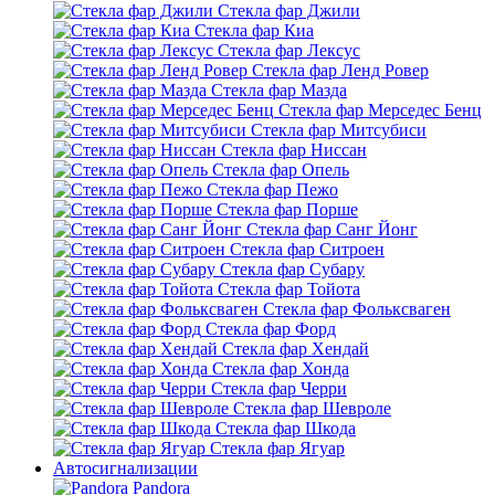
Стекла фар Джили
Стекла фар Киа
Стекла фар Лексус
Стекла фар Ленд Ровер
Стекла фар Мазда
Стекла фар Мерседес Бенц
Стекла фар Митсубиси
Стекла фар Ниссан
Стекла фар Опель
Стекла фар Пежо
Стекла фар Порше
Стекла фар Санг Йонг
Стекла фар Ситроен
Стекла фар Субару
Стекла фар Тойота
Стекла фар Фольксваген
Стекла фар Форд
Стекла фар Хендай
Стекла фар Хонда
Стекла фар Черри
Стекла фар Шевроле
Стекла фар Шкода
Стекла фар Ягуар
Автосигнализации
Pandora