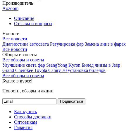
Производитель
Aozoom
Описание
Отзывы и вопросы
Новости
Все новости
Диагностика автосвета
Регулировка фар
Замена линз в фарах
Все новости
Обзоры и советы
Все обзоры и советы
Улучшение света фар SsangYong Kyron
Билед линзы в Jeep
Grand Cherokee
Toyota Camry 70 установка биледов
Все обзоры и советы
Будьте в курсе!
Новости, обзоры и акции
Подписаться
Как купить
Способы доставки
Оптовикам
Гарантия