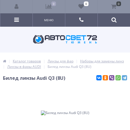
0
0
0
МЕНЮ
Каталог товаров
Линзы для фар
Наборы для замены линз
Линзы в фары AUDI
Билед линзы Audi Q3 (8U)
Билед линзы Audi Q3 (8U)