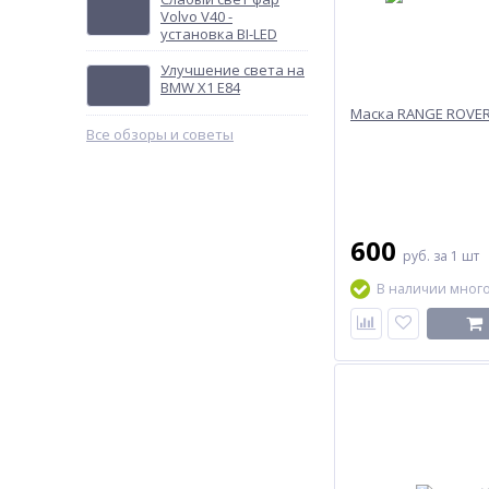
Volvo V40 -
установка BI-LED
Улучшение света на
BMW X1 E84
Маска RANGE ROVE
Все обзоры и советы
600
руб.
за 1 шт
В наличии мног