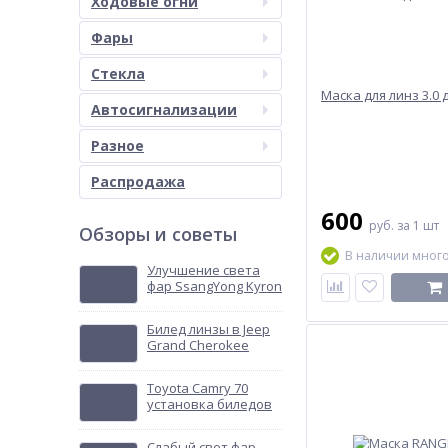
Ходовые огни
Фары
Стекла
Маска для линз 3.0
Автосигнализации
Разное
Распродажа
600
руб.
за 1 шт
Обзоры и советы
В наличии мног
Улучшение света
фар SsangYong Kyron
Билед линзы в Jeep
Grand Cherokee
Toyota Camry 70
установка биледов
Слабый свет фар