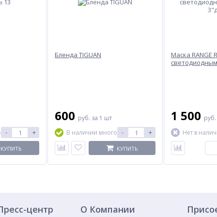
Бленда TIGUAN
Маска RANGE R
светодиодным
3"дюйма
600
1 500
руб.
за 1 шт
руб
-
+
-
+
о
В наличии много
Нет в нали
КУПИТЬ
КУПИТЬ
Пресс-центр
О Компании
Присо