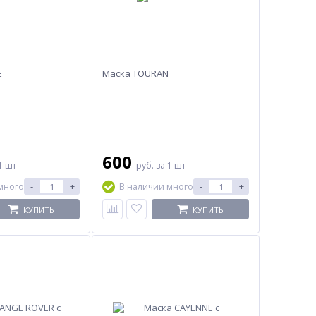
E
Маска TOURAN
600
1 шт
руб.
за 1 шт
-
+
-
+
много
В наличии много
КУПИТЬ
КУПИТЬ