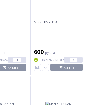
Маска BMW E46
600
1 шт
руб.
за 1 шт
-
+
-
+
много
В наличии много
КУПИТЬ
КУПИТЬ