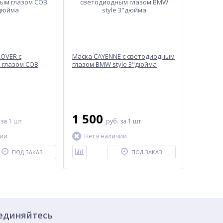
OVER c
Маска CAYENNE c светодиодным
 глазом COB
глазом BMW style 3"дюйма
1 500
.
за 1 шт
руб.
за 1 шт
чии
Нет в наличии
ПОД ЗАКАЗ
ПОД ЗАКАЗ
единяйтесь