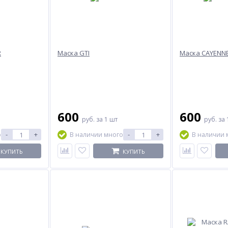
R
Маска GTI
Маска CAYENN
600
600
руб.
за 1 шт
руб.
за 
-
+
-
+
о
В наличии много
В наличии 
КУПИТЬ
КУПИТЬ