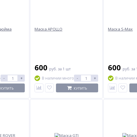
 дюйма
Маска APOLLO
Маска S-Max
600
600
руб.
за 1 шт
руб.
за 
-
+
-
+
о
В наличии много
В наличии 
КУПИТЬ
КУПИТЬ