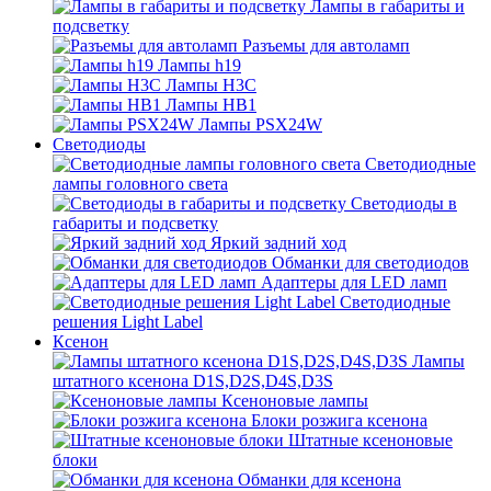
Лампы в габариты и
подсветку
Разъемы для автоламп
Лампы h19
Лампы H3C
Лампы HB1
Лампы PSX24W
Светодиоды
Светодиодные
лампы головного света
Светодиоды в
габариты и подсветку
Яркий задний ход
Обманки для светодиодов
Адаптеры для LED ламп
Светодиодные
решения Light Label
Ксенон
Лампы
штатного ксенона D1S,D2S,D4S,D3S
Ксеноновые лампы
Блоки розжига ксенона
Штатные ксеноновые
блоки
Обманки для ксенона