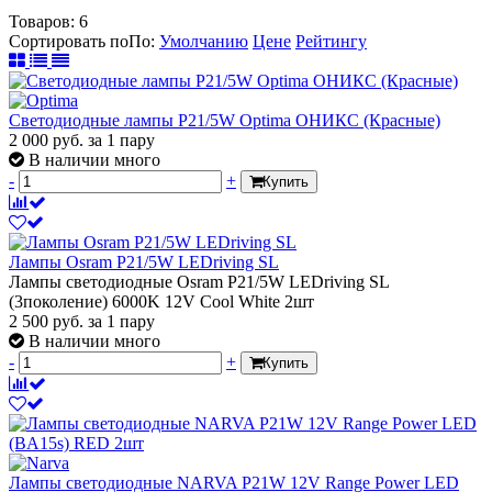
Товаров:
6
Сортировать по
По
:
Умолчанию
Цене
Рейтингу
Светодиодные лампы P21/5W Optima ОНИКС (Красные)
2 000
руб.
за 1 пару
В наличии много
-
+
Купить
Лампы Osram P21/5W LEDriving SL
Лампы светодиодные Osram P21/5W LEDriving SL
(3поколение) 6000K 12V Cool White 2шт
2 500
руб.
за 1 пару
В наличии много
-
+
Купить
Лампы светодиодные NARVA P21W 12V Range Power LED