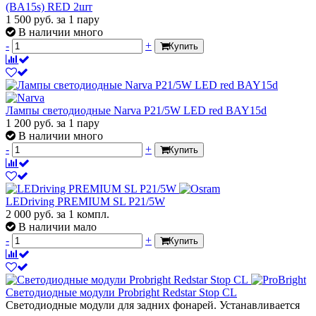
(BA15s) RED 2шт
1 500
руб.
за 1 пару
В наличии много
-
+
Купить
Лампы светодиодные Narva P21/5W LED red BAY15d
1 200
руб.
за 1 пару
В наличии много
-
+
Купить
LEDriving PREMIUM SL P21/5W
2 000
руб.
за 1 компл.
В наличии мало
-
+
Купить
Светодиодные модули Probright Redstar Stop CL
Светодиодные модули для задних фонарей. Устанавливается