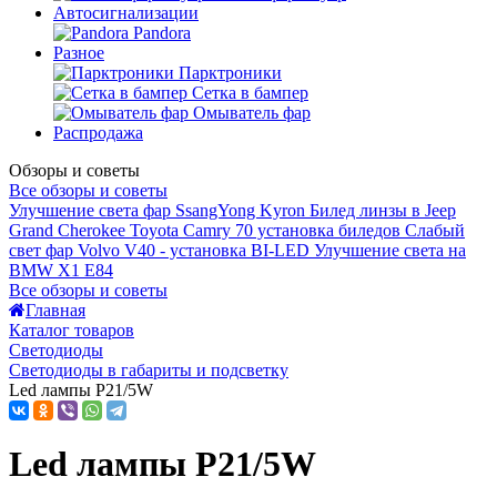
Автосигнализации
Pandora
Разное
Парктроники
Сетка в бампер
Омыватель фар
Распродажа
Обзоры и советы
Все обзоры и советы
Улучшение света фар SsangYong Kyron
Билед линзы в Jeep
Grand Cherokee
Toyota Camry 70 установка биледов
Слабый
свет фар Volvo V40 - установка BI-LED
Улучшение света на
BMW X1 E84
Все обзоры и советы
Главная
Каталог товаров
Светодиоды
Светодиоды в габариты и подсветку
Led лампы P21/5W
Led лампы P21/5W