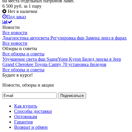
на места отдельных патронов ламп.
6 500
руб.
за 1 пару
Нет в наличии
Под заказ
Новости
Все новости
Диагностика автосвета
Регулировка фар
Замена линз в фарах
Все новости
Обзоры и советы
Все обзоры и советы
Улучшение света фар SsangYong Kyron
Билед линзы в Jeep
Grand Cherokee
Toyota Camry 70 установка биледов
Все обзоры и советы
Будьте в курсе!
Новости, обзоры и акции
Подписаться
Как купить
Способы доставки
Оптовикам
Гарантия
Возврат и обмен