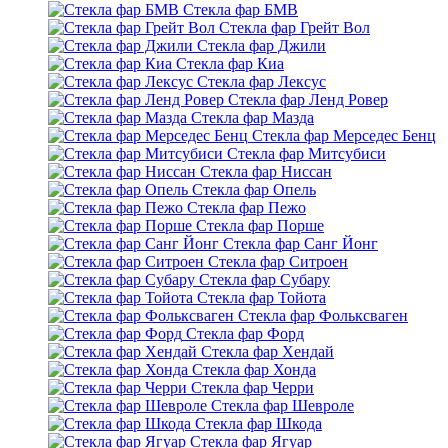
Стекла фар БМВ
Стекла фар Грейт Вол
Стекла фар Джили
Стекла фар Киа
Стекла фар Лексус
Стекла фар Ленд Ровер
Стекла фар Мазда
Стекла фар Мерседес Бенц
Стекла фар Митсубиси
Стекла фар Ниссан
Стекла фар Опель
Стекла фар Пежо
Стекла фар Порше
Стекла фар Санг Йонг
Стекла фар Ситроен
Стекла фар Субару
Стекла фар Тойота
Стекла фар Фольксваген
Стекла фар Форд
Стекла фар Хендай
Стекла фар Хонда
Стекла фар Черри
Стекла фар Шевроле
Стекла фар Шкода
Стекла фар Ягуар