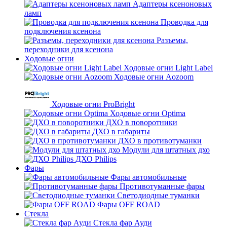
Адаптеры ксеноновых
ламп
Проводка для
подключения ксенона
Разъемы,
переходники для ксенона
Ходовые огни
Ходовые огни Light Label
Ходовые огни Aozoom
Ходовые огни ProBright
Ходовые огни Optima
ДХО в поворотники
ДХО в габариты
ДХО в противотуманки
Модули для штатных дхо
ДХО Philips
Фары
Фары автомобильные
Противотуманные фары
Светодиодные туманки
Фары OFF ROAD
Стекла
Стекла фар Ауди