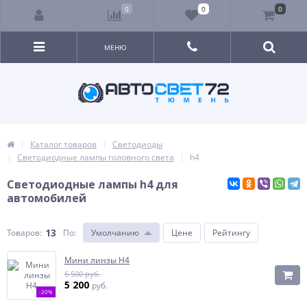
0
0
0
МЕНЮ
Каталог товаров
Светодиоды
Светодиодные лампы головного света
h4
Светодиодные лампы h4 для
автомобилей
13
Товаров:
По
:
Умолчанию
Цене
Рейтингу
Мини линзы H4
6 500 руб.
5 200
руб.
-20%