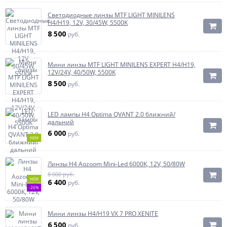
Светодиодные линзы MTF LIGHT MINILENS
H4/H19, 12V, 30/45W, 5500K
8 500
руб.
Мини линзы MTF LIGHT MINILENS EXPERT H4/H19,
12V/24V, 40/50W, 5500K
8 500
руб.
LED лампы H4 Optima QVANT 2.0 ближний/
дальний
6 000
руб.
NEW
Линзы H4 Aozoom Mini-Led 6000K, 12V, 50/80W
8 000 руб.
NEW
6 400
руб.
-20%
Мини линзы H4/H19 VX 7 PRO XENITE
6 500
руб.