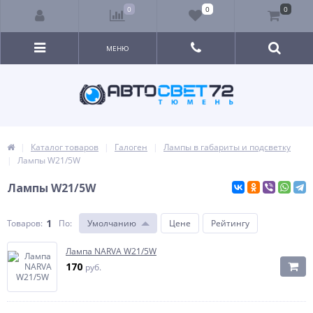
0
0
0
МЕНЮ
Каталог товаров
Галоген
Лампы в габариты и подсветку
Лампы W21/5W
Лампы W21/5W
1
Товаров:
По
:
Умолчанию
Цене
Рейтингу
Лампа NARVA W21/5W
170
руб.