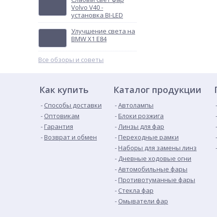
Volvo V40 -
установка BI-LED
Улучшение света на
BMW X1 E84
Все обзоры и советы
Как купить
Каталог продукции
Способы доставки
Автолампы
Оптовикам
Блоки розжига
Гарантия
Линзы для фар
Возврат и обмен
Переходные рамки
Наборы для замены линз
Дневные ходовые огни
Автомобильные фары
Противотуманные фары
Стекла фар
Омыватели фар