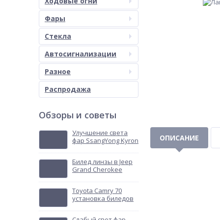
Ходовые огни
Фары
Стекла
Автосигнализации
Разное
Распродажа
Обзоры и советы
Улучшение света
ОПИСАНИЕ
фар SsangYong Kyron
Билед линзы в Jeep
Grand Cherokee
Toyota Camry 70
установка биледов
Слабый свет фар