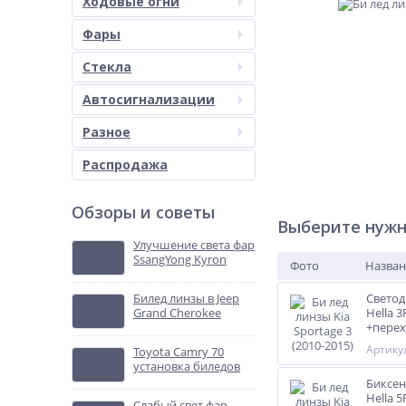
Ходовые огни
Фары
Стекла
Автосигнализации
Разное
Распродажа
Обзоры и советы
Выберите нужн
Улучшение света фар
SsangYong Kyron
Фото
Назван
Билед линзы в Jeep
Свето
Grand Cherokee
Hella 3
+пере
Артикул
Toyota Camry 70
установка биледов
Биксе
Hella 
Слабый свет фар