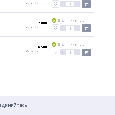
руб.
за 1 компл.
-
+
В наличии много
7 000
руб.
за 1 компл.
-
+
В наличии много
6 500
руб.
за 1 компл.
-
+
единяйтесь