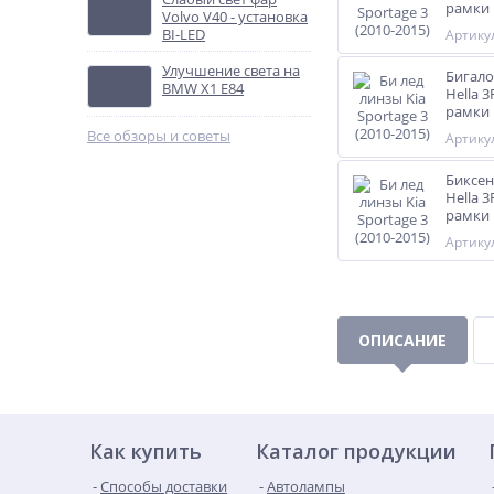
рамки
Volvo V40 - установка
BI-LED
Артикул
Улучшение света на
Бигало
BMW X1 E84
Hella 
рамки
Все обзоры и советы
Артикул
Биксе
Hella 
рамки
Артикул
ОПИСАНИЕ
Как купить
Каталог продукции
Способы доставки
Автолампы