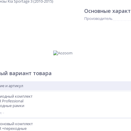
Основные харак
Производитель
ый вариант товара
ие и артикул
диодный комплект
R Professional
ходные рамки
: -
ноновый комплект
5R +переходные