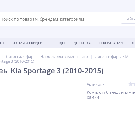
БОТ
АКЦИИ И СКИДКИ
БРЕНДЫ
ДОСТАВКА
О КОМПАНИИ
К
Линзы для фар
Наборы для замены линз
Линзы в фары KIA
rtage 3 (2010-2015)
ы Kia Sportage 3 (2010-2015)
Артикул: -
Комплект би лед линз + 
рамки