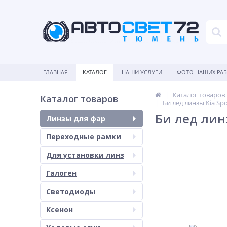
ГЛАВНАЯ
КАТАЛОГ
НАШИ УСЛУГИ
ФОТО НАШИХ РА
Каталог товаров
Каталог товаров
Би лед линзы Kia Spo
Би лед линз
Линзы для фар
Переходные рамки
Для установки линз
Галоген
Светодиоды
Ксенон