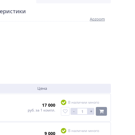
теристики
Aozoom
Цена
В наличии много
17 000
руб.
за 1 компл.
-
+
В наличии много
9 000