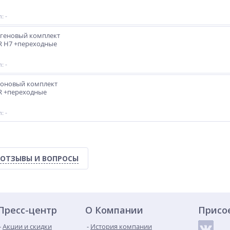
: -
геновый комплект
3R H7 +переходные
: -
ноновый комплект
3R +переходные
: -
ОТЗЫВЫ И ВОПРОСЫ
Пресс-центр
О Компании
Присо
Акции и скидки
История компании