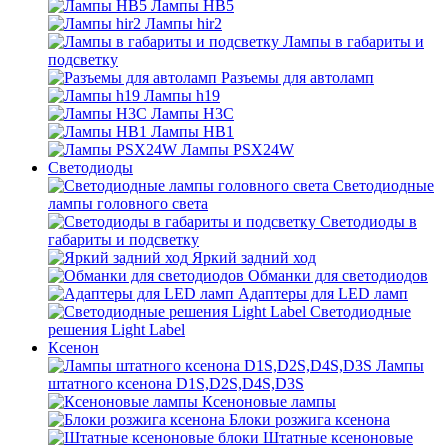
Лампы HB5
Лампы hir2
Лампы в габариты и
подсветку
Разъемы для автоламп
Лампы h19
Лампы H3C
Лампы HB1
Лампы PSX24W
Светодиоды
Светодиодные
лампы головного света
Светодиоды в
габариты и подсветку
Яркий задний ход
Обманки для светодиодов
Адаптеры для LED ламп
Светодиодные
решения Light Label
Ксенон
Лампы
штатного ксенона D1S,D2S,D4S,D3S
Ксеноновые лампы
Блоки розжига ксенона
Штатные ксеноновые