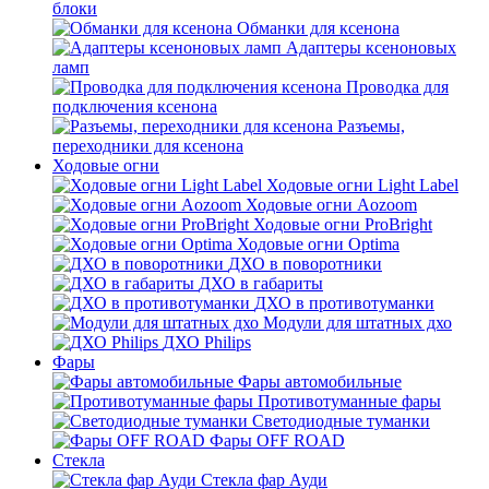
блоки
Обманки для ксенона
Адаптеры ксеноновых
ламп
Проводка для
подключения ксенона
Разъемы,
переходники для ксенона
Ходовые огни
Ходовые огни Light Label
Ходовые огни Aozoom
Ходовые огни ProBright
Ходовые огни Optima
ДХО в поворотники
ДХО в габариты
ДХО в противотуманки
Модули для штатных дхо
ДХО Philips
Фары
Фары автомобильные
Противотуманные фары
Светодиодные туманки
Фары OFF ROAD
Стекла
Стекла фар Ауди