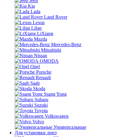
Jeep
Kia
Lada
Land Rover
Lexus
Lifan
LiXiang
Mazda
Mercedes-Benz
Mitsubishi
Nissan
OMODA
Opel
Porsche
Renault
Saab
Skoda
Ssang Yong
Subaru
Suzuki
Toyota
Volkswagen
Volvo
Универсальные
Для установки линз