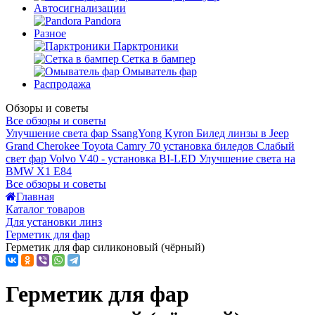
Автосигнализации
Pandora
Разное
Парктроники
Сетка в бампер
Омыватель фар
Распродажа
Обзоры и советы
Все обзоры и советы
Улучшение света фар SsangYong Kyron
Билед линзы в Jeep
Grand Cherokee
Toyota Camry 70 установка биледов
Слабый
свет фар Volvo V40 - установка BI-LED
Улучшение света на
BMW X1 E84
Все обзоры и советы
Главная
Каталог товаров
Для установки линз
Герметик для фар
Герметик для фар силиконовый (чёрный)
Герметик для фар