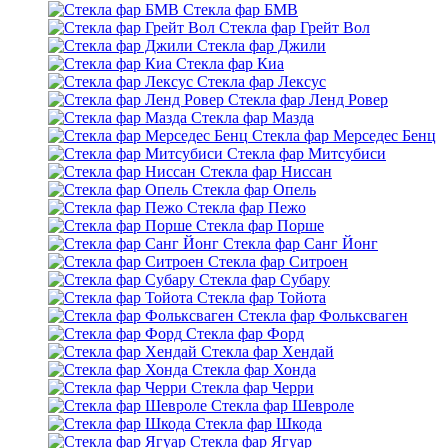
Стекла фар БМВ
Стекла фар Грейт Вол
Стекла фар Джили
Стекла фар Киа
Стекла фар Лексус
Стекла фар Ленд Ровер
Стекла фар Мазда
Стекла фар Мерседес Бенц
Стекла фар Митсубиси
Стекла фар Ниссан
Стекла фар Опель
Стекла фар Пежо
Стекла фар Порше
Стекла фар Санг Йонг
Стекла фар Ситроен
Стекла фар Субару
Стекла фар Тойота
Стекла фар Фольксваген
Стекла фар Форд
Стекла фар Хендай
Стекла фар Хонда
Стекла фар Черри
Стекла фар Шевроле
Стекла фар Шкода
Стекла фар Ягуар