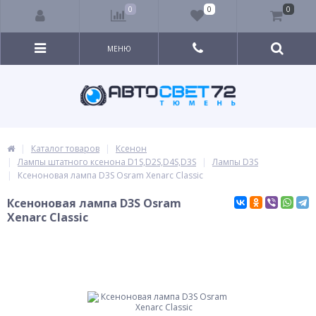
0
0
0
МЕНЮ
Каталог товаров
Ксенон
Лампы штатного ксенона D1S,D2S,D4S,D3S
Лампы D3S
Ксеноновая лампа D3S Osram Xenarc Classic
Ксеноновая лампа D3S Osram
Xenarc Classic