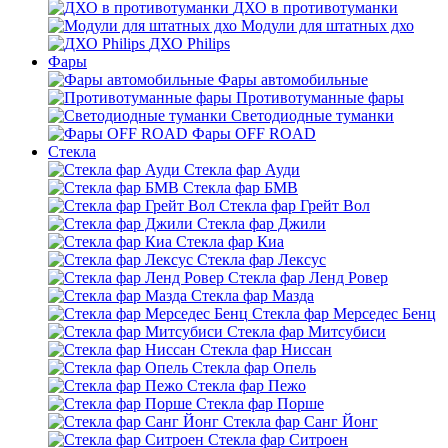
ДХО в противотуманки
Модули для штатных дхо
ДХО Philips
Фары
Фары автомобильные
Противотуманные фары
Светодиодные туманки
Фары OFF ROAD
Стекла
Стекла фар Ауди
Стекла фар БМВ
Стекла фар Грейт Вол
Стекла фар Джили
Стекла фар Киа
Стекла фар Лексус
Стекла фар Ленд Ровер
Стекла фар Мазда
Стекла фар Мерседес Бенц
Стекла фар Митсубиси
Стекла фар Ниссан
Стекла фар Опель
Стекла фар Пежо
Стекла фар Порше
Стекла фар Санг Йонг
Стекла фар Ситроен