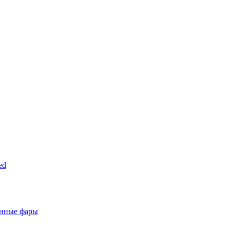
ed
анные фары