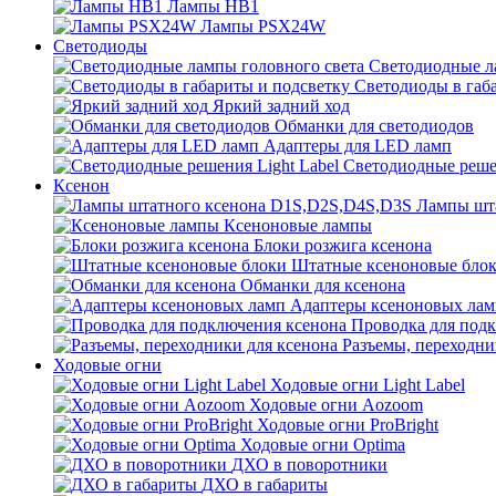
Лампы HB1
Лампы PSX24W
Светодиоды
Светодиодные л
Светодиоды в габ
Яркий задний ход
Обманки для светодиодов
Адаптеры для LED ламп
Светодиодные решен
Ксенон
Лампы шт
Ксеноновые лампы
Блоки розжига ксенона
Штатные ксеноновые бло
Обманки для ксенона
Адаптеры ксеноновых лам
Проводка для под
Разъемы, переходни
Ходовые огни
Ходовые огни Light Label
Ходовые огни Aozoom
Ходовые огни ProBright
Ходовые огни Optima
ДХО в поворотники
ДХО в габариты