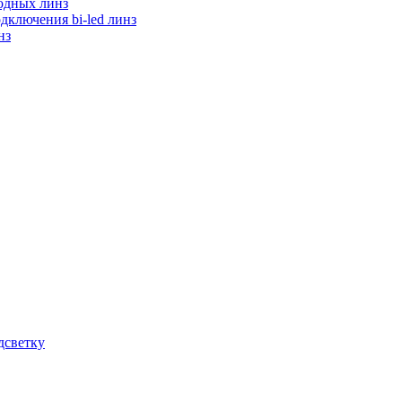
одных линз
дключения bi-led линз
нз
дсветку