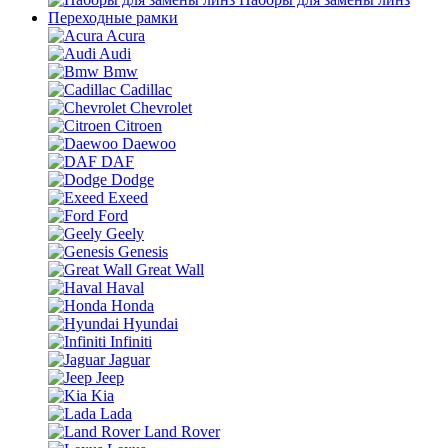
Переходные рамки
Acura
Audi
Bmw
Cadillac
Chevrolet
Citroen
Daewoo
DAF
Dodge
Exeed
Ford
Geely
Genesis
Great Wall
Haval
Honda
Hyundai
Infiniti
Jaguar
Jeep
Kia
Lada
Land Rover