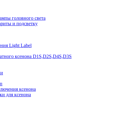
ампы головного света
ариты и подсветку
ия Light Label
атного ксенона D1S,D2S,D4S,D3S
ки
п
ключения ксенона
ки для ксенона