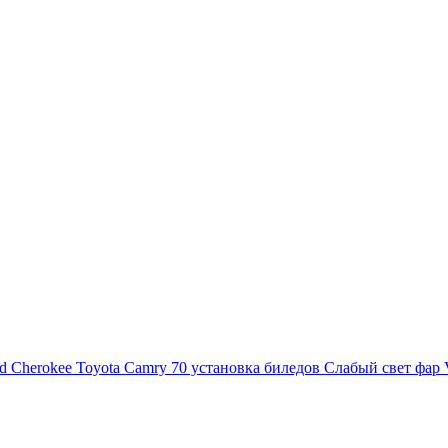
d Cherokee
Toyota Camry 70 установка биледов
Слабый свет фар 