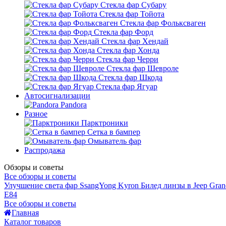
Стекла фар Субару
Стекла фар Тойота
Стекла фар Фольксваген
Стекла фар Форд
Стекла фар Хендай
Стекла фар Хонда
Стекла фар Черри
Стекла фар Шевроле
Стекла фар Шкода
Стекла фар Ягуар
Автосигнализации
Pandora
Разное
Парктроники
Сетка в бампер
Омыватель фар
Распродажа
Обзоры и советы
Все обзоры и советы
Улучшение света фар SsangYong Kyron
Билед линзы в Jeep Gran
E84
Все обзоры и советы
Главная
Каталог товаров