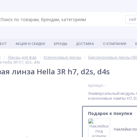
АБОТ
АКЦИИ И СКИДКИ
БРЕНДЫ
ДОСТАВКА
О КОМПАНИИ
в
Линзы для фар
Ксеноновые линзы
Биксеноновые линзы HE
Hella 3R h7, d2s, d4s
я линза Hella 3R h7, d2s, d4s
Артикул: -
Универсальный модуль 
ксеноновые лампы H7, D
Подарок к покупке
Наклейки по