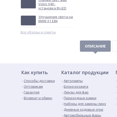
Volvo V40 -
установка BI-LED
Улучшение света на
BMW X1 E84
Все обзоры и советы
ОПИСАНИЕ
Как купить
Каталог продукции
Способы доставки
Автолампы
Оптовикам
Блоки розжига
Гарантия
Линзы для фар
Возврат и обмен
Переходные рамки
Наборы для замены линз
Дневные ходовые огни
Автомобильные фары