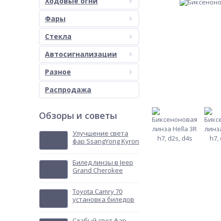
Ходовые огни
Фары
Стекла
Автосигнализации
Разное
Распродажа
Обзоры и советы
Улучшение света
фар SsangYong Kyron
Билед линзы в Jeep
Grand Cherokee
Toyota Camry 70
установка биледов
Слабый свет фар