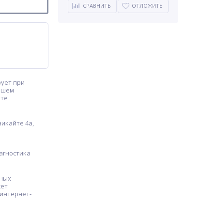
СРАВНИТЬ
ОТЛОЖИТЬ
ует при
ашем
ате
икайте 4а,
агностика
чных
жет
 интернет-