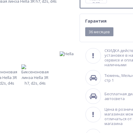
Гарантия
36 месяцев
СКИДКА действ
установке в н
сервисе и опл
наличными
Тюмень, Мельн
стр 1
Бесплатная ди
автосвета
Цена в розни
магазинах мо
отличаться от
магазина