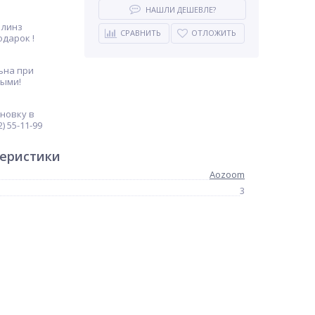
НАШЛИ ДЕШЕВЛЕ?
 линз
СРАВНИТЬ
ОТЛОЖИТЬ
одарок !
ьна при
ными!
ановку в
) 55-11-99
теристики
Aozoom
3