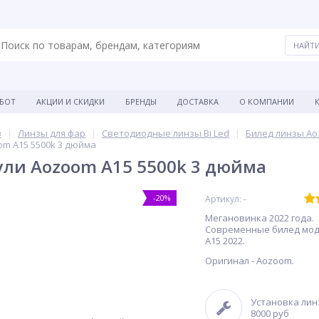
АБОТ
АКЦИИ И СКИДКИ
БРЕНДЫ
ДОСТАВКА
О КОМПАНИИ
в
Линзы для фар
Светодиодные линзы Bi Led
Билед линзы A
om A15 5500k 3 дюйма
ли Aozoom A15 5500k 3 дюйма
-20%
Артикул: -
Мегановинка 2022 года.
Современные билед мод
A15 2022.
Оригинал - Aozoom.
Установка лин
8000 руб