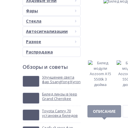
Ходовые огни
Фары
Стекла
Автосигнализации
Разное
Распродажа
Обзоры и советы
Улучшение света
фар SsangYong Kyron
Билед линзы в Jeep
Grand Cherokee
Toyota Camry 70
ОПИСАНИЕ
установка биледов
Слабый свет фар