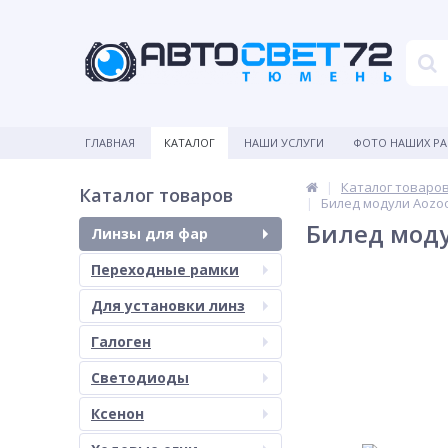
ГЛАВНАЯ
КАТАЛОГ
НАШИ УСЛУГИ
ФОТО НАШИХ Р
Каталог товаро
Каталог товаров
Билед модули Aozo
Билед моду
Линзы для фар
Переходные рамки
Для установки линз
Галоген
Светодиоды
Ксенон