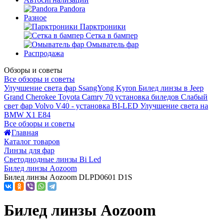
Pandora
Разное
Парктроники
Сетка в бампер
Омыватель фар
Распродажа
Обзоры и советы
Все обзоры и советы
Улучшение света фар SsangYong Kyron
Билед линзы в Jeep
Grand Cherokee
Toyota Camry 70 установка биледов
Слабый
свет фар Volvo V40 - установка BI-LED
Улучшение света на
BMW X1 E84
Все обзоры и советы
Главная
Каталог товаров
Линзы для фар
Светодиодные линзы Bi Led
Билед линзы Aozoom
Билед линзы Aozoom DLPD0601 D1S
Билед линзы Aozoom