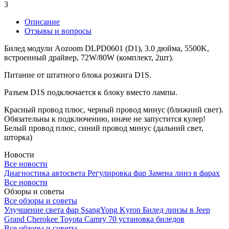
3
Описание
Отзывы и вопросы
Билед модули Aozoom DLPD0601 (D1), 3.0 дюйма, 5500K,
встроенный драйвер, 72W/80W (комплект, 2шт).
Питание от штатного блока розжига D1S.
Разъем D1S подключается к блоку вместо лампы.
Красный провод плюс, черный провод минус (ближний свет).
Обязательны к подключению, иначе не запустится кулер!
Белый провод плюс, синий провод минус (дальний свет,
шторка)
Новости
Все новости
Диагностика автосвета
Регулировка фар
Замена линз в фарах
Все новости
Обзоры и советы
Все обзоры и советы
Улучшение света фар SsangYong Kyron
Билед линзы в Jeep
Grand Cherokee
Toyota Camry 70 установка биледов
Все обзоры и советы