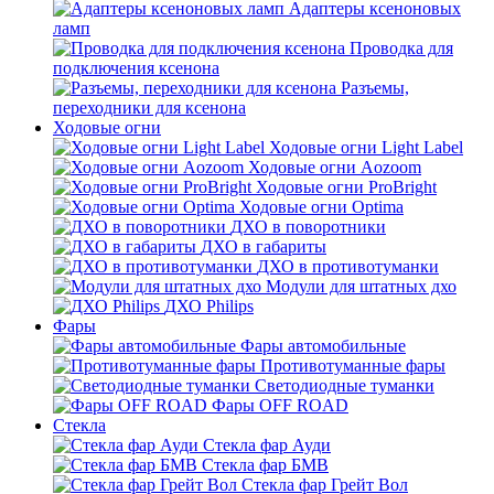
Адаптеры ксеноновых
ламп
Проводка для
подключения ксенона
Разъемы,
переходники для ксенона
Ходовые огни
Ходовые огни Light Label
Ходовые огни Aozoom
Ходовые огни ProBright
Ходовые огни Optima
ДХО в поворотники
ДХО в габариты
ДХО в противотуманки
Модули для штатных дхо
ДХО Philips
Фары
Фары автомобильные
Противотуманные фары
Светодиодные туманки
Фары OFF ROAD
Стекла
Стекла фар Ауди
Стекла фар БМВ
Стекла фар Грейт Вол