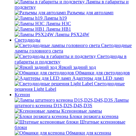
Лампы в габариты и
подсветку
Разъемы для автоламп
Лампы h19
Лампы H3C
Лампы HB1
Лампы PSX24W
Светодиоды
Светодиодные
лампы головного света
Светодиоды в
габариты и подсветку
Яркий задний ход
Обманки для светодиодов
Адаптеры для LED ламп
Светодиодные
решения Light Label
Ксенон
Лампы
штатного ксенона D1S,D2S,D4S,D3S
Ксеноновые лампы
Блоки розжига ксенона
Штатные ксеноновые
блоки
Обманки для ксенона