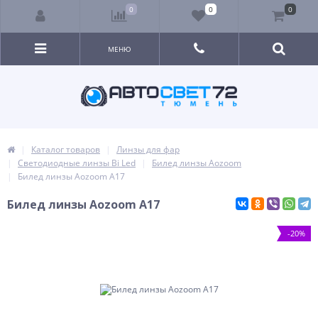
0
0
0
МЕНЮ
Каталог товаров
Линзы для фар
Светодиодные линзы Bi Led
Билед линзы Aozoom
Билед линзы Aozoom A17
Билед линзы Aozoom A17
-20%