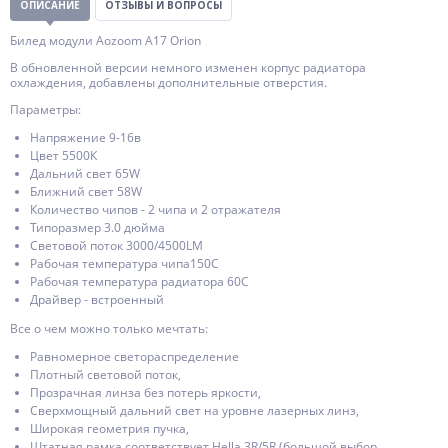
ОПИСАНИЕ
ОТЗЫВЫ И ВОПРОСЫ
Билед модули Aozoom A17 Orion
В обновленной версии немного изменен корпус радиатора
охлаждения, добавлены дополнительные отверстия.
Параметры:
Напряжение 9-16в
Цвет 5500К
Дальний свет 65W
Ближний свет 58W
Количество чипов - 2 чипа и 2 отражателя
Типоразмер 3.0 дюйма
Световой поток 3000/4500LM
Рабочая температура чипа150С
Рабочая температура радиатора 60С
Драйвер - встроенный
Все о чем можно только мечтать:
Равномерное светораспределение
Плотный световой поток,
Прозрачная линза без потерь яркости,
Сверхмощный дальний свет на уровне лазерных линз,
Широкая геометрия пучка,
Штатная рамка соответствует Hella 3R/5R (большой выбор