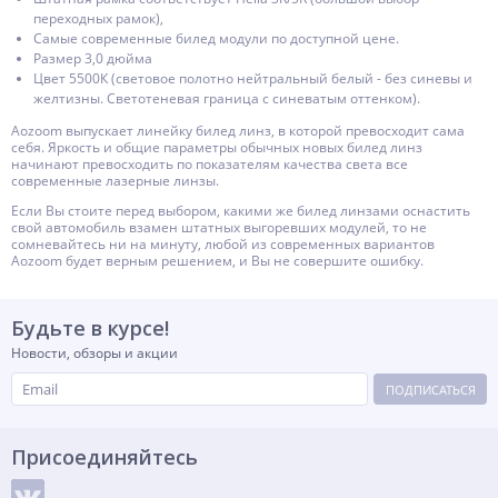
переходных рамок),
Самые современные билед модули по доступной цене.
Размер 3,0 дюйма
Цвет 5500К (световое полотно нейтральный белый - без синевы и
желтизны. Светотеневая граница с синеватым оттенком).
Aozoom выпускает линейку билед линз, в которой превосходит сама
себя. Яркость и общие параметры обычных новых билед линз
начинают превосходить по показателям качества света все
современные лазерные линзы.
Если Вы стоите перед выбором, какими же билед линзами оснастить
свой автомобиль взамен штатных выгоревших модулей, то не
сомневайтесь ни на минуту, любой из современных вариантов
Aozoom будет верным решением, и Вы не совершите ошибку.
Будьте в курсе!
Новости, обзоры и акции
ПОДПИСАТЬСЯ
Присоединяйтесь