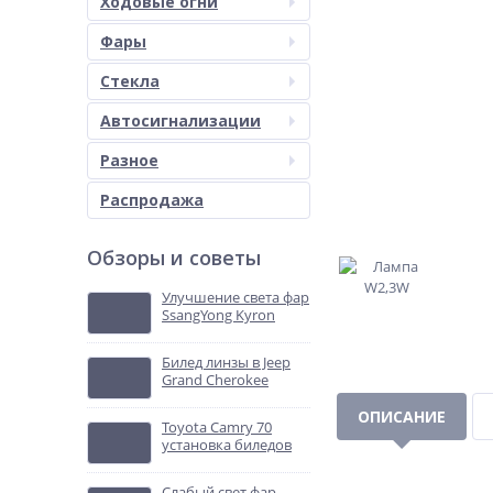
Ходовые огни
Фары
Стекла
Автосигнализации
Разное
Распродажа
Обзоры и советы
Улучшение света фар
SsangYong Kyron
Билед линзы в Jeep
Grand Cherokee
ОПИСАНИЕ
Toyota Camry 70
установка биледов
Слабый свет фар