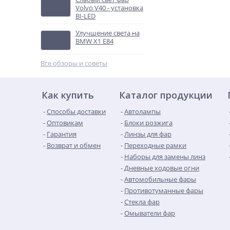
Volvo V40 - установка
BI-LED
Улучшение света на
BMW X1 E84
Все обзоры и советы
Как купить
Каталог продукции
Способы доставки
Автолампы
Оптовикам
Блоки розжига
Гарантия
Линзы для фар
Возврат и обмен
Переходные рамки
Наборы для замены линз
Дневные ходовые огни
Автомобильные фары
Противотуманные фары
Стекла фар
Омыватели фар