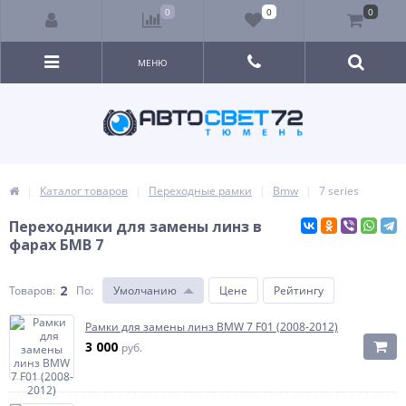
0
0
0
МЕНЮ
Каталог товаров
Переходные рамки
Bmw
7 series
Переходники для замены линз в
фарах БМВ 7
2
Товаров:
По
:
Умолчанию
Цене
Рейтингу
Рамки для замены линз BMW 7 F01 (2008-2012)
3 000
руб.