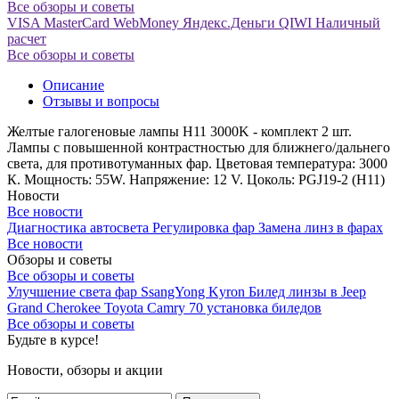
Все обзоры и советы
VISA
MasterCard
WebMoney
Яндекс.Деньги
QIWI
Наличный
расчет
Все обзоры и советы
Описание
Отзывы и вопросы
Желтые галогеновые лампы H11 3000K - комплект 2 шт.
Лампы с повышенной контрастностью для ближнего/дальнего
света, для противотуманных фар. Цветовая температура: 3000
К. Мощность: 55W. Напряжение: 12 V. Цоколь: PGJ19-2 (H11)
Новости
Все новости
Диагностика автосвета
Регулировка фар
Замена линз в фарах
Все новости
Обзоры и советы
Все обзоры и советы
Улучшение света фар SsangYong Kyron
Билед линзы в Jeep
Grand Cherokee
Toyota Camry 70 установка биледов
Все обзоры и советы
Будьте в курсе!
Новости, обзоры и акции