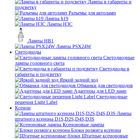
Лампы в габариты и
подсветку
Разъемы для автоламп
Лампы h19
Лампы H3C
Лампы HB1
Лампы PSX24W
Светодиоды
Светодиодные
лампы головного света
Светодиоды в
габариты и подсветку
Яркий задний ход
Обманки для светодиодов
Адаптеры для LED ламп
Светодиодные
решения Light Label
Ксенон
Лампы
штатного ксенона D1S,D2S,D4S,D3S
Ксеноновые лампы
Блоки розжига ксенона
Штатные ксеноновые