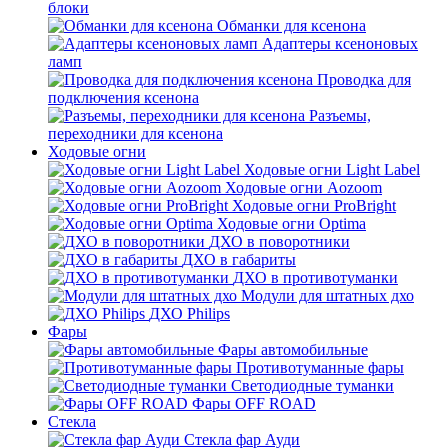
блоки
Обманки для ксенона
Адаптеры ксеноновых
ламп
Проводка для
подключения ксенона
Разъемы,
переходники для ксенона
Ходовые огни
Ходовые огни Light Label
Ходовые огни Aozoom
Ходовые огни ProBright
Ходовые огни Optima
ДХО в поворотники
ДХО в габариты
ДХО в противотуманки
Модули для штатных дхо
ДХО Philips
Фары
Фары автомобильные
Противотуманные фары
Светодиодные туманки
Фары OFF ROAD
Стекла
Стекла фар Ауди