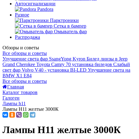
Автосигнализации
Pandora
Разное
Парктроники
Сетка в бампер
Омыватель фар
Распродажа
Обзоры и советы
Все обзоры и советы
Улучшение света фар SsangYong Kyron
Билед линзы в Jeep
Grand Cherokee
Toyota Camry 70 установка биледов
Слабый
свет фар Volvo V40 - установка BI-LED
Улучшение света на
BMW X1 E84
Все обзоры и советы
Главная
Каталог товаров
Галоген
Лампы h11
Лампы H11 желтые 3000К
Лампы H11 желтые 3000К