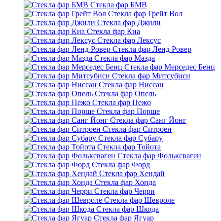
Стекла фар БМВ
Стекла фар Грейт Вол
Стекла фар Джили
Стекла фар Киа
Стекла фар Лексус
Стекла фар Ленд Ровер
Стекла фар Мазда
Стекла фар Мерседес Бенц
Стекла фар Митсубиси
Стекла фар Ниссан
Стекла фар Опель
Стекла фар Пежо
Стекла фар Порше
Стекла фар Санг Йонг
Стекла фар Ситроен
Стекла фар Субару
Стекла фар Тойота
Стекла фар Фольксваген
Стекла фар Форд
Стекла фар Хендай
Стекла фар Хонда
Стекла фар Черри
Стекла фар Шевроле
Стекла фар Шкода
Стекла фар Ягуар